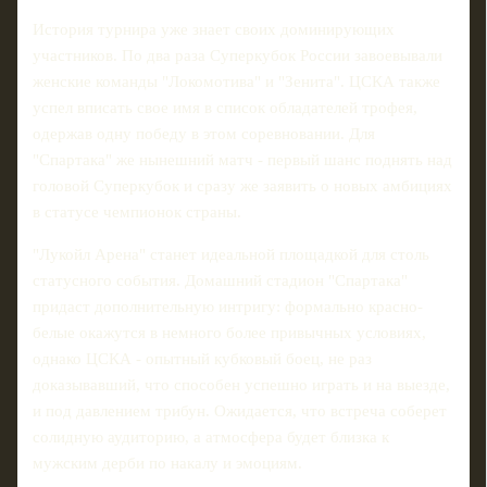
История турнира уже знает своих доминирующих
участников. По два раза Суперкубок России завоевывали
женские команды "Локомотива" и "Зенита". ЦСКА также
успел вписать свое имя в список обладателей трофея,
одержав одну победу в этом соревновании. Для
"Спартака" же нынешний матч - первый шанс поднять над
головой Суперкубок и сразу же заявить о новых амбициях
в статусе чемпионок страны.
"Лукойл Арена" станет идеальной площадкой для столь
статусного события. Домашний стадион "Спартака"
придаст дополнительную интригу: формально красно-
белые окажутся в немного более привычных условиях,
однако ЦСКА - опытный кубковый боец, не раз
доказывавший, что способен успешно играть и на выезде,
и под давлением трибун. Ожидается, что встреча соберет
солидную аудиторию, а атмосфера будет близка к
мужским дерби по накалу и эмоциям.