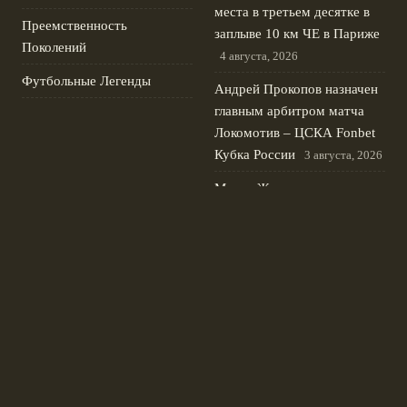
места в третьем десятке в
Преемственность
заплыве 10 км ЧЕ в Париже
Поколений
4 августа, 2026
Футбольные Легенды
Андрей Прокопов назначен
главным арбитром матча
Локомотив – ЦСКА Fonbet
Кубка России
3 августа, 2026
Мария Жовнер выиграла
золото чемпионата Европы
по академической гребле в
одиночке
2 августа, 2026
Новиков и Самсонова
первыми на велогонке
Спартакиады народов
России 2024
1 августа, 2026
© 2026 Футбольные Традиции
Новости «Ливерпуля»