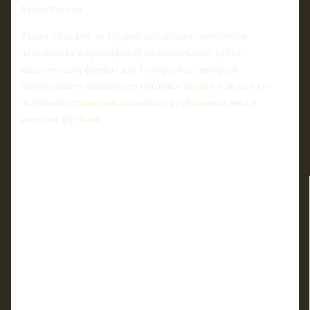
Кубка России.
Таким образом, за трофей поборются победитель
чемпионата и триумфатор национального кубка -
классический формат для Суперкубка, который
подчеркивает значимость противостояния и делает его
логичным открытием большого футбольного лета в
женском футболе.