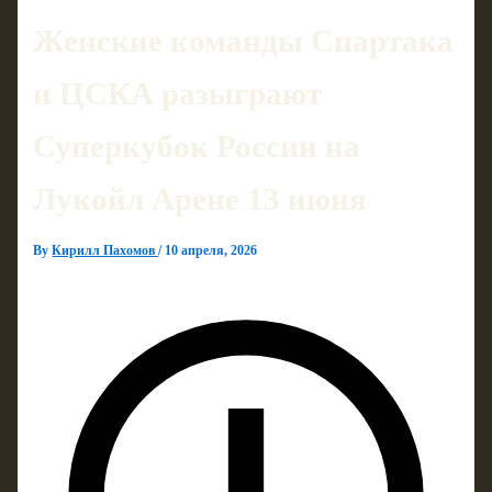
Женские команды Спартака
и ЦСКА разыграют
Суперкубок России на
Лукойл Арене 13 июня
By
Кирилл Пахомов
/
10 апреля, 2026