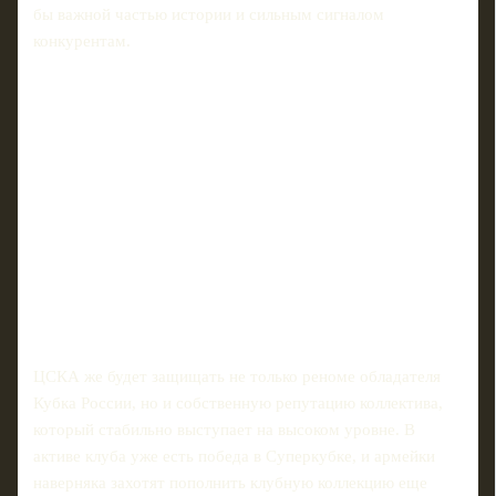
бы важной частью истории и сильным сигналом
конкурентам.
ЦСКА же будет защищать не только реноме обладателя
Кубка России, но и собственную репутацию коллектива,
который стабильно выступает на высоком уровне. В
активе клуба уже есть победа в Суперкубке, и армейки
наверняка захотят пополнить клубную коллекцию еще