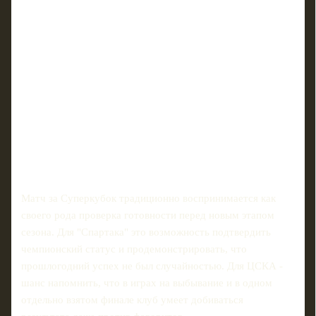
Матч за Суперкубок традиционно воспринимается как
своего рода проверка готовности перед новым этапом
сезона. Для "Спартака" это возможность подтвердить
чемпионский статус и продемонстрировать, что
прошлогодний успех не был случайностью. Для ЦСКА -
шанс напомнить, что в играх на выбывание и в одном
отдельно взятом финале клуб умеет добиваться