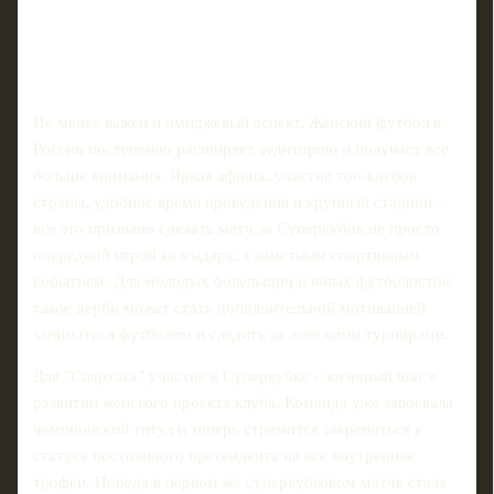
Не менее важен и имиджевый аспект. Женский футбол в
России постепенно расширяет аудиторию и получает все
больше внимания. Яркая афиша, участие топ‑клубов
страны, удобное время проведения и крупный стадион -
все это призвано сделать матч за Суперкубок не просто
очередной игрой календаря, а заметным спортивным
событием. Для молодых болельщиц и юных футболисток
такое дерби может стать дополнительной мотивацией
заниматься футболом и следить за женскими турнирами.
Для "Спартака" участие в Суперкубке - логичный шаг в
развитии женского проекта клуба. Команда уже завоевала
чемпионский титул и теперь стремится закрепиться в
статусе постоянного претендента на все внутренние
трофеи. Победа в первом же суперкубковом матче стала