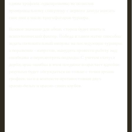
одним трофеем, одновременно не позволив
принципиальному сопернику с первого захода вписать
свое имя в число триумфаторов турнира.
Важное значение для обеих сторон будет иметь и
психологический фактор. Победа в таком матче способна
задать положительный импульс на последующие турниры,
а поражение - напротив, вынудить провести работу над
ошибками и пересмотреть подходы. С учетом статуса
дерби, цена ошибки в этом поединке возрастает вдвойне:
результат будет обсуждаться не только с точки зрения
трофеев, но и в контексте противостояния двух
красно‑белых и красно‑синих клубов.