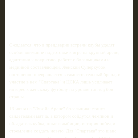
Ожидается, что в преддверии встречи клубы уделят
особое внимание подготовке к игре на крупной арене,
адаптации к покрытию, работе с болельщиками и
медийной составляющей. Женский Суперкубок
постепенно превращается в самостоятельный бренд, и
участие в нем "Спартака" и ЦСКА лишь усиливает
интерес к женскому футболу на уровне топ‑клубов
страны.
13 июня на "Лукойл Арене" болельщики станут
свидетелями матча, в котором сойдутся чемпион и
обладатель кубка, опыт и амбиции, история побед и
стремление создать новую. Для "Спартака" это шанс