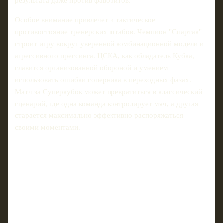
результата даже против фаворитов.
Особое внимание привлечет и тактическое
противостояние тренерских штабов. Чемпион "Спартак"
строит игру вокруг уверенной комбинационной модели и
агрессивного прессинга. ЦСКА, как обладатель Кубка,
славится организованной обороной и умением
использовать ошибки соперника в переходных фазах.
Матч за Суперкубок может превратиться в классический
сценарий, где одна команда контролирует мяч, а другая
старается максимально эффективно распоряжаться
своими моментами.