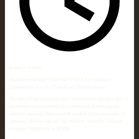
4 минут чтения
Женские команды "Спартака" и ЦСКА разыграют
Суперкубок России 13 июня на "Лукойл Арене"
Российский футбольный союз официально объявил дату и
место проведения матча за Суперкубок России среди
женских команд. Престижный трофей будет разыгран 13
июня на "Лукойл Арене", где на поле сойдутся женские
команды "Спартака" и ЦСКА.