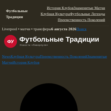
История Клубов
Знаменитые Матчи
Футбольные
Клубная Культура
Футбольные Легенды
Традиции
Преемственность Поколений
Skip
Liverpool • матчи • трансферы
6 августа 2026
Поиск
to
content
News
Клубная Культура
Преемственность Поколений
Знаменитые
Матчи
История Клубов