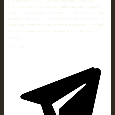
впервые завоевать Суперкубок России. Для ЦСКА -
возможность вернуть себе трофей и укрепить позиции
одного из самых успешных женских клубов страны. Одно
можно сказать уже сейчас: исход встречи станет важной
вехой в развитии женского футбола и добавит новое яркое
дерби в летопись противостояний двух столичных
команд.
Поделиться