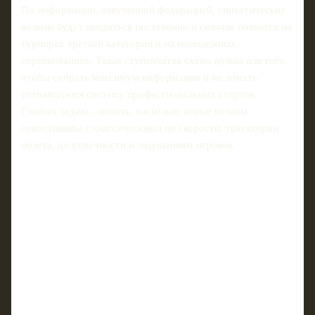
По информации, озвученной федерацией, синтетические
воланы будут вводиться постепенно и сначала появятся на
турнирах третьей категории и на молодежных
соревнованиях. Такая ступенчатая схема нужна для того,
чтобы собрать максимум информации и не ломать
устоявшуюся систему профессиональных стартов.
Главная задача - понять, насколько новые воланы
сопоставимы с классическими по скорости, траектории
полета, долговечности и ощущениям игроков.