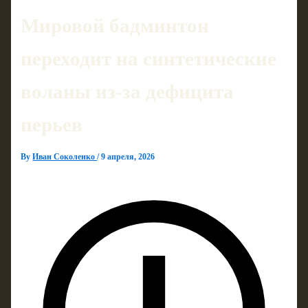
Мировой бадминтон
переходит на синтетические
воланы из‑за дефицита
перьев
By
Иван Соколенко
/
9 апреля, 2026