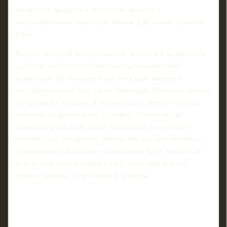
прогресс и привести к появлению воланов с
настраиваемыми характеристиками для разных уровней
игры.
Вопрос, который волнует многих любителей бадминтона,
- заменят ли синтетические воланы традиционные
полностью. На текущем этапе речь идет именно о
сосуществовании двух типов инвентаря. Перьевые воланы
по-прежнему считаются эталоном для элитного спорта,
особенно на крупнейших турнирах. Синтетика же
позиционируется как более практичное и доступное
решение для тренировок, юниорских и второстепенных
соревнований. Итоговое соотношение будет зависеть от
результатов тестирования и того, насколько быстро
примут новинку спортсмены и тренеры.