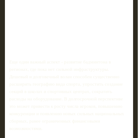
Еще один важный аспект - развитие бадминтона в
регионах, где пока нет сильной инфраструктуры.
Дешевый и долговечный волан способен существенно
расширить географию вида спорта, упростить создание
секций в школах и спортивных центрах, сократить
расходы на оборудование. В долгосрочной перспективе
это может привести к росту числа игроков, повышению
конкуренции и появлению новых сильных национальных
сборных, ранее ограниченных финансовыми
возможностями.