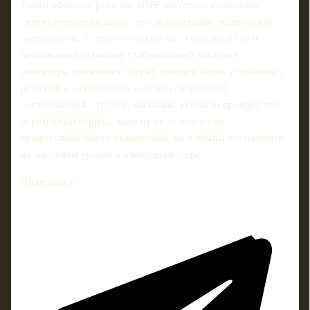
Таким образом, решение BWF запустить испытания
синтетических воланов - это не локальный технический
эксперимент, а стратегический шаг, связанный сразу с
несколькими задачами: стабилизацией поставок
инвентаря, снижением затрат, поиском более устойчивых
решений и сохранением высокой спортивной
составляющей. От того, насколько успешно пройдет этот
переходный период, зависит не только облик
профессионального бадминтона, но и темпы его развития
на массовом уровне в ближайшие годы.
Поделиться