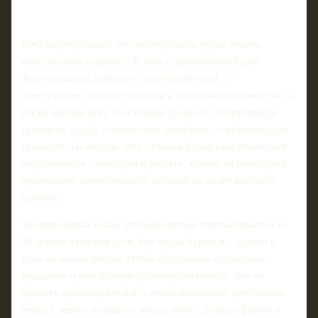
BWF подчеркивает, что тестирование будет носить
комплексный характер. В ходе соревнований будут
фиксироваться данные от производителей - о
конструкции, износостойкости и стабильности качества - а
также мнения всех участников процесса: спортсменов,
тренеров, судей, технических делегатов и организаторов
турниров. На основе этих отзывов федерация планирует
дорабатывать стандарты и решать, можно ли расширять
применение синтетических воланов на более высокий
уровень.
Традиционный волан для бадминтона изготавливается из
16 перьев утки или гуся. Все перья берутся с одного и
того же крыла птицы, чтобы обеспечить правильное
вращение и устойчивую траекторию полета. Это не
прихоть производителей, а технологическое требование:
перья с левого и правого крыла имеют разную форму и