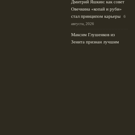
Дмитрий Яшкин: как совет
Овечкина «копай и руби»
стал принципом карьеры
6
августа, 2026
Максим Глушенков из
Зенита признан лучшим
игроком тура РПЛ за хет-
трик
5 августа, 2026
Российские пловцы заняли
места в третьем десятке в
заплыве 10 км ЧЕ в Париже
4 августа, 2026
© 2026 Футбольные Традиции
Новости «Ливерпуля»