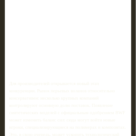
Для производителей открывается новый этап
конкуренции. Рынок перьевых воланов относительно
консервативен: несколько крупных компаний
контролируют основную долю поставок. Появление
синтетических моделей с официальным одобрением BWF
может изменить баланс сил: сюда могут войти новые
игроки, специализирующиеся на полимерах и композитах.
Это, в свою очередь, может ускорить технологический