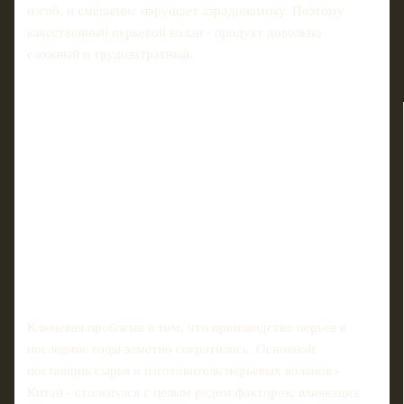
изгиб, и смешение нарушает аэродинамику. Поэтому
качественный перьевой волан - продукт довольно
сложный и трудозатратный.
Ключевая проблема в том, что производство перьев в
последние годы заметно сократилось. Основной
поставщик сырья и изготовитель перьевых воланов -
Китай - столкнулся с целым рядом факторов, влияющих