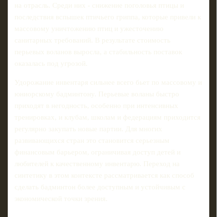
на отрасль. Среди них - снижение поголовья птицы и
последствия вспышек птичьего гриппа, которые привели к
массовому уничтожению птиц и ужесточению
санитарных требований. В результате стоимость
перьевых воланов выросла, а стабильность поставок
оказалась под угрозой.
Удорожание инвентаря сильнее всего бьет по массовому и
юниорскому бадминтону. Перьевые воланы быстро
приходят в негодность, особенно при интенсивных
тренировках, и клубам, школам и федерациям приходится
регулярно закупать новые партии. Для многих
развивающихся стран это становится серьезным
финансовым барьером, ограничивая доступ детей и
любителей к качественному инвентарю. Переход на
синтетику в этом контексте рассматривается как способ
сделать бадминтон более доступным и устойчивым с
экономической точки зрения.