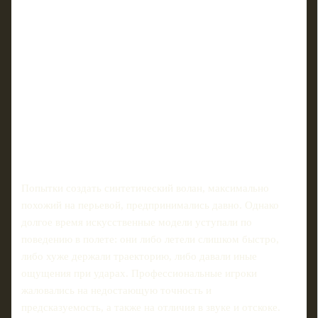
Попытки создать синтетический волан, максимально
похожий на перьевой, предпринимались давно. Однако
долгое время искусственные модели уступали по
поведению в полете: они либо летели слишком быстро,
либо хуже держали траекторию, либо давали иные
ощущения при ударах. Профессиональные игроки
жаловались на недостающую точность и
предсказуемость, а также на отличия в звуке и отскоке.