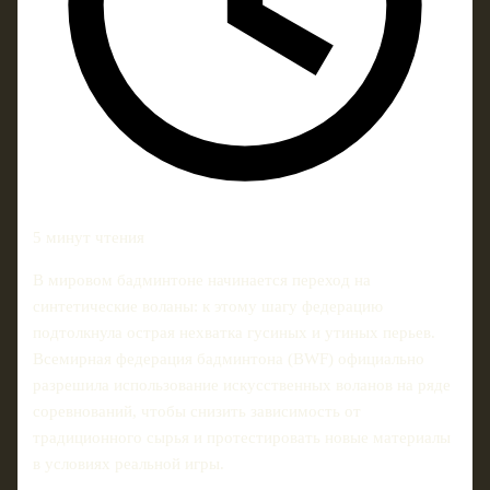
5 минут чтения
В мировом бадминтоне начинается переход на
синтетические воланы: к этому шагу федерацию
подтолкнула острая нехватка гусиных и утиных перьев.
Всемирная федерация бадминтона (BWF) официально
разрешила использование искусственных воланов на ряде
соревнований, чтобы снизить зависимость от
традиционного сырья и протестировать новые материалы
в условиях реальной игры.