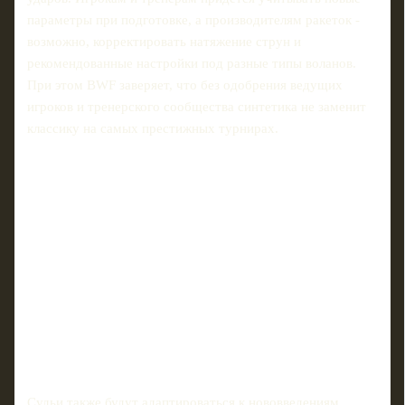
параметры при подготовке, а производителям ракеток -
возможно, корректировать натяжение струн и
рекомендованные настройки под разные типы воланов.
При этом BWF заверяет, что без одобрения ведущих
игроков и тренерского сообщества синтетика не заменит
классику на самых престижных турнирах.
Судьи также будут адаптироваться к нововведениям.