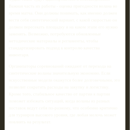
Важная часть их работы - оценка пригодности волана во
время матча. Они должны понимать, как именно должен
вести себя синтетический вариант, с какой скоростью он
должен пересекать площадку и на каком этапе его нужно
заменять. Возможно, потребуются обновленные
методические материалы и регламенты, чтобы
стандартизировать подход к контролю качества
инвентаря.
Организаторы соревнований ожидают от перехода на
синтетические воланы значительную экономию. Если
искусственные модели окажутся более долговечными, это
позволит сократить расходы на закупку и логистику.
Кроме того, стабильное качество от партии к партии
поможет избежать ситуаций, когда воланы из разных
поставок ведут себя по-разному, что особенно критично
для турниров высокого уровня, где любая мелочь может
повлиять на результат.