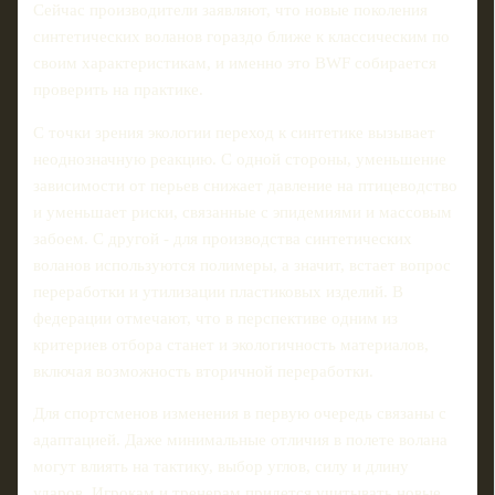
Сейчас производители заявляют, что новые поколения
синтетических воланов гораздо ближе к классическим по
своим характеристикам, и именно это BWF собирается
проверить на практике.
С точки зрения экологии переход к синтетике вызывает
неоднозначную реакцию. С одной стороны, уменьшение
зависимости от перьев снижает давление на птицеводство
и уменьшает риски, связанные с эпидемиями и массовым
забоем. С другой - для производства синтетических
воланов используются полимеры, а значит, встает вопрос
переработки и утилизации пластиковых изделий. В
федерации отмечают, что в перспективе одним из
критериев отбора станет и экологичность материалов,
включая возможность вторичной переработки.
Для спортсменов изменения в первую очередь связаны с
адаптацией. Даже минимальные отличия в полете волана
могут влиять на тактику, выбор углов, силу и длину
ударов. Игрокам и тренерам придется учитывать новые