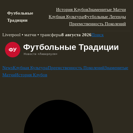
История Клубов
Знаменитые Матчи
Футбольные
Клубная Культура
Футбольные Легенды
Традиции
Преемственность Поколений
Skip
Liverpool • матчи • трансферы
8 августа 2026
Поиск
to
content
News
Клубная Культура
Преемственность Поколений
Знаменитые
Матчи
История Клубов