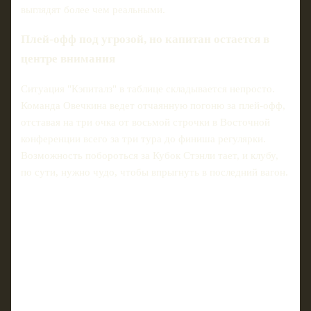
выглядят более чем реальными.
Плей-офф под угрозой, но капитан остается в
центре внимания
Ситуация "Кэпиталз" в таблице складывается непросто.
Команда Овечкина ведет отчаянную погоню за плей-офф,
отставая на три очка от восьмой строчки в Восточной
конференции всего за три тура до финиша регулярки.
Возможность побороться за Кубок Стэнли тает, и клубу,
по сути, нужно чудо, чтобы впрыгнуть в последний вагон.