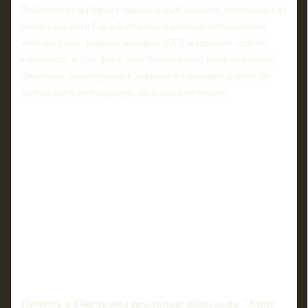
Победителя выбирает специальный комитет, состоящий из
комиссара лиги Гари Бэттмана и бывших обладателей
этой награды. Каждая команда НХЛ выдвигает одного
кандидата, и сам факт, что "Вашингтон" выбрал именно
Овечкина, подчеркивает доверие и уважение к нему не
только как к бомбардиру, но и как к человеку.
Почему у Овечкина реальные шансы на "Кинг