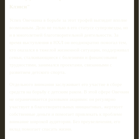
Клэнси"
Успех Овечкина в борьбе за этот трофей выглядит вполне
возможным. Дело не только в его статусе суперзвезды, но
и в многолетней благотворительной деятельности. За
время выступления в НХЛ он неоднократно помогал тем,
кто оказался в тяжелой жизненной ситуации, поддерживал
семьи, сталкивающиеся с болезнями и финансовыми
трудностями, занимался проектами, связанными с
развитием детского спорта.
Отдельного внимания заслуживает его участие в сборе
средств на борьбу с детским раком. В этой сфере Овечкин
не ограничивается разовыми акциями: он регулярно
участвует в благотворительных инициативах, жертвует
собственные деньги и помогает привлекать к проблеме
внимание широкой аудитории. Без преувеличения, его
вклад помогает спасать жизни.