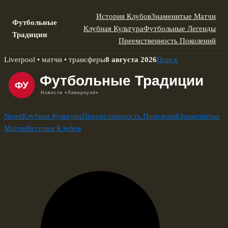
История Клубов
Знаменитые Матчи
Футбольные
Клубная Культура
Футбольные Легенды
Традиции
Преемственность Поколений
Skip
Liverpool • матчи • трансферы
8 августа 2026
Поиск
to
content
News
Клубная Культура
Преемственность Поколений
Знаменитые
Матчи
История Клубов