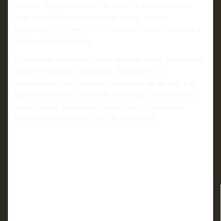
хоккею. То есть речь идет не просто о достижениях на
льду, а о глубинном отношении к игре, умении
преодолевать сложности и оставаться профессионалом в
любых обстоятельствах.
Победителя определяют голосованием члены Ассоциации
профессиональных хоккейных журналистов. За
десятилетия существования трофея его так ни разу и не
вручали хоккеисту из России. И это при том, что в лиге
давно играют легендарные наши соотечественники,
оставившие огромный след в истории НХЛ.