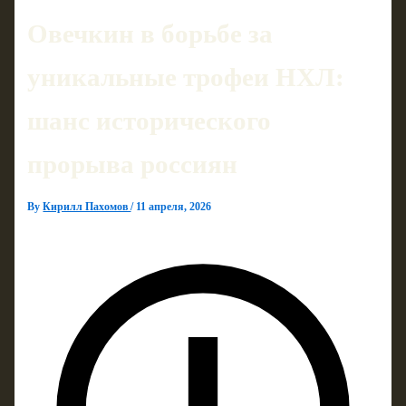
Овечкин в борьбе за
уникальные трофеи НХЛ:
шанс исторического
прорыва россиян
By
Кирилл Пахомов
/
11 апреля, 2026