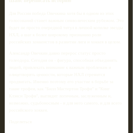
Шанс переписать историю
Для России победа Овечкина хотя бы в одном из этих
голосований станет важным символическим рубежом. Это
будет не просто очередной титул в личной копилке звезды
НХЛ, а шаг к более широкому признанию роли
российских хоккеистов в развитии лиги и хоккея в целом.
Александр Овечкин давно перерос статус просто
голеодора. Сегодня он - фигура, способная объединять
людей, привлекать внимание к важным проблемам и
олицетворять ценности, которые НХЛ стремится
продвигать. Именно поэтому его участие в борьбе за
такие трофеи, как "Билл Мастертон Трофи" и "Кинг
Клэнси Трофи", выглядит логичным, заслуженным и,
возможно, судьбоносным - и для него самого, и для всего
российского хоккея.
Поделиться