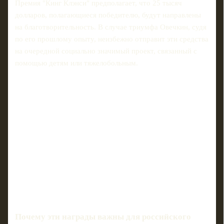
Премия "Кинг Клэнси" предполагает, что 25 тысяч
долларов, полагающиеся победителю, будут направлены
на благотворительность. В случае триумфа Овечкин, судя
по его прошлому опыту, неизбежно отправит эти средства
на очередной социально значимый проект, связанный с
помощью детям или тяжелобольным.
Почему эти награды важны для российского