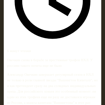
6 минут чтения
Овечкин снова в борьбе за престижные трофеи НХЛ. У
россиян такого почета еще не было
Александр Овечкин завершает регулярный сезон в НХЛ
не только в роли главной звезды "Вашингтон Кэпиталз", но
и как претендент сразу на два солидных индивидуальных
приза. Для российского хоккея это особенный момент: ни
один из этих трофеев еще ни разу не доставался игрокам
из России, а шансы капитана "Вашингтона" в этот раз