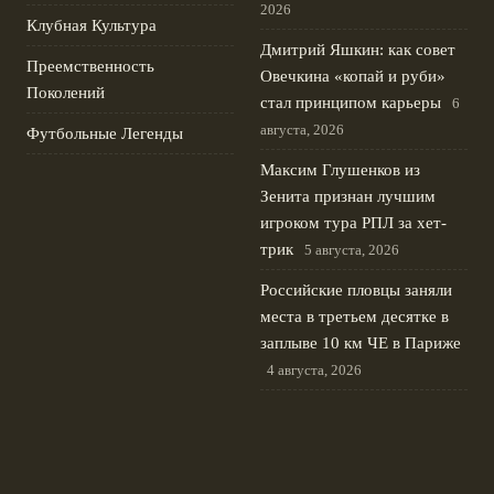
2026
Клубная Культура
Дмитрий Яшкин: как совет
Преемственность
Овечкина «копай и руби»
Поколений
стал принципом карьеры
6
августа, 2026
Футбольные Легенды
Максим Глушенков из
Зенита признан лучшим
игроком тура РПЛ за хет-
трик
5 августа, 2026
Российские пловцы заняли
места в третьем десятке в
заплыве 10 км ЧЕ в Париже
4 августа, 2026
Андрей Прокопов назначен
главным арбитром матча
Локомотив – ЦСКА Fonbet
Кубка России
3 августа, 2026