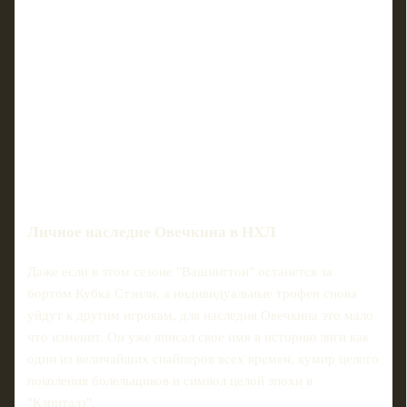
Личное наследие Овечкина в НХЛ
Даже если в этом сезоне "Вашингтон" останется за
бортом Кубка Стэнли, а индивидуальные трофеи снова
уйдут к другим игрокам, для наследия Овечкина это мало
что изменит. Он уже вписал свое имя в историю лиги как
один из величайших снайперов всех времен, кумир целого
поколения болельщиков и символ целой эпохи в
"Кэпиталз".