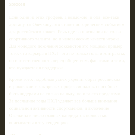
хоккея
Если один из этих трофеев, а возможно, и оба, все-таки
достанутся Овечкину, это станет историческим событием
для российского хоккея. Речь идет о признании не только
спортивного таланта, но и человеческих качеств игрока.
Для молодого поколения хоккеистов это мощный пример
того, что карьера в НХЛ - это не только голы и контракты,
но и ответственность перед обществом, фанатами и теми,
кто нуждается в поддержке.
Кроме того, подобный успех укрепит образ российских
игроков в лиге как зрелых профессионалов, способных
быть лидерами не только на льду, но и за его пределами.
За последние годы НХЛ уделяет все больше внимания
социальной активности спортсменов, и включение
Овечкина в число главных кандидатов полностью
вписывается в эту тенденцию.