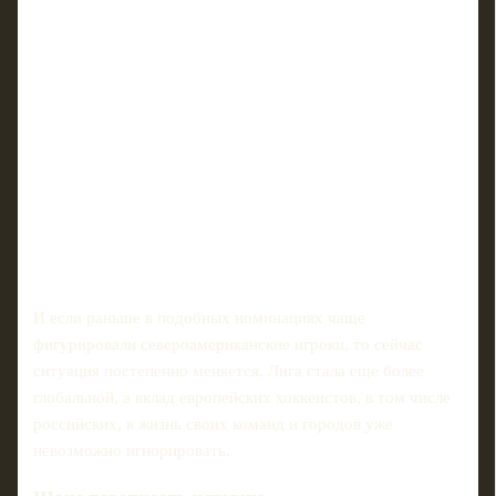
И если раньше в подобных номинациях чаще
фигурировали североамериканские игроки, то сейчас
ситуация постепенно меняется. Лига стала еще более
глобальной, а вклад европейских хоккеистов, в том числе
российских, в жизнь своих команд и городов уже
невозможно игнорировать.