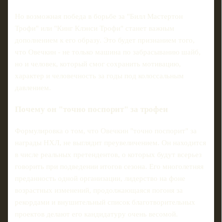
Но возможная победа в борьбе за "Билл Мастертон
Трофи" или "Кинг Клэнси Трофи" станет важным
дополнением к его образу. Это будет признанием того,
что Овечкин - не только машина по забрасыванию шайб,
но и человек, который смог сохранить мотивацию,
характер и человечность за годы под колоссальным
давлением.
Почему он "точно поспорит" за трофеи
Формулировка о том, что Овечкин "точно поспорит" за
награды НХЛ, не выглядит преувеличением. Он находится
в числе реальных претендентов, о которых будут всерьез
говорить при подведении итогов сезона. Его многолетняя
преданность одной организации, лидерство на фоне
возрастных изменений, продолжающаяся погоня за
рекордами и внушительный список благотворительных
проектов делают его кандидатуру очень весомой.