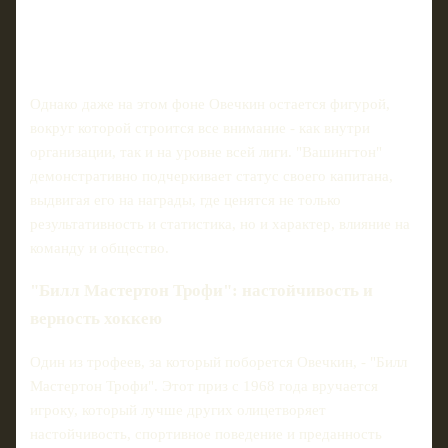
Однако даже на этом фоне Овечкин остается фигурой,
вокруг которой строится все внимание - как внутри
организации, так и на уровне всей лиги. "Вашингтон"
демонстративно подчеркивает статус своего капитана,
выдвигая его на награды, где ценятся не только
результативность и статистика, но и характер, влияние на
команду и общество.
"Билл Мастертон Трофи": настойчивость и
верность хоккею
Один из трофеев, за который поборется Овечкин, - "Билл
Мастертон Трофи". Этот приз с 1968 года вручается
игроку, который лучше других олицетворяет
настойчивость, спортивное поведение и преданность