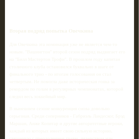
Вторая подряд попытка Овечкина
Для Овечкина эта номинация уже не является чем-то
новым. "Вашингтон" второй сезон подряд выдвигает его
на "Билл Мастертон Трофи". В прошлом году капитан
столичного клуба остановился буквально в шаге от
финального трио - по итогам голосования он стал
четвертым. Не помогла даже историческая гонка за
рекордом по голам в регулярных чемпионатах, которой
следил весь хоккейный мир.
В нынешнем сезоне конкуренция снова довольно
серьезная. Среди соперников - Габриэль Ландеског, Брэд
Маршан, Анже Копитар и другие авторитетные игроки,
каждый из которых имеет свою сильную историю,
связанную с преодолением травм, лидерством или