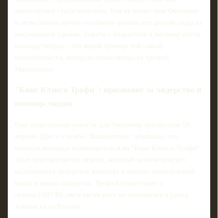
многолетней стабильностью. Тем не менее имя Овечкина
в этом списке звучит особенно громко: его долгие годы на
высочайшем уровне, борьба с возрастом и желание вести
команду вперед - это яркий пример той самой
настойчивости, которую символизирует трофей
Мастертона.
"Кинг Клэнси Трофи": признание за лидерство и
помощь людям
Еще одна важная новость для Овечкина прозвучала 10
апреля. Пресс-служба "Вашингтона" объявила, что
капитан команды номинирован и на "Кинг Клэнси Трофи".
Этот приз вручается игроку, который демонстрирует
выдающиеся лидерские качества и вносит значительный
вклад в жизнь общества. Трофей существует с
сезона-1987/88, но и он ни разу не оказывался в руках
хоккеиста из России.