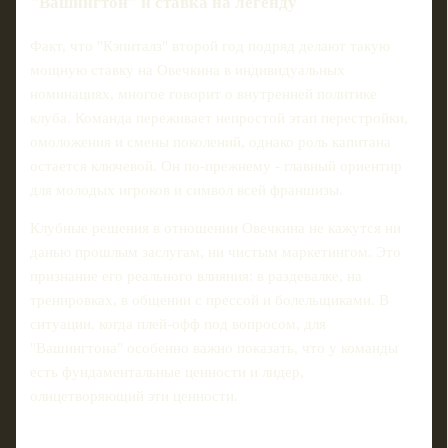
"Вашингтон" и ставка на легенду
Факт, что "Кэпиталз" второй год подряд делают такую
мощную ставку на Овечкина в индивидуальных
номинациях, многое говорит о внутренней политике
клуба. Команда переживает непростой этап перестройки,
омоложения и смены поколений, однако роль капитана
остается ключевой. Он по-прежнему - главный ориентир
для молодых игроков и символ всей франшизы.
Клубные решения в отношении Овечкина не кажутся ни
данью прошлым заслугам, ни чистым маркетингом. Это
признание его реального влияния: в раздевалке, на
тренировках, в общении с прессой и болельщиками. В
ситуации, когда плей-офф под вопросом, для
"Вашингтона" особенно важно показать, что у команды
есть фундаментальные ценности и лидер,
олицетворяющий эти ценности.