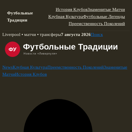
История Клубов
Знаменитые Матчи
Футбольные
Клубная Культура
Футбольные Легенды
Традиции
Преемственность Поколений
Skip
Liverpool • матчи • трансферы
7 августа 2026
Поиск
to
content
News
Клубная Культура
Преемственность Поколений
Знаменитые
Матчи
История Клубов