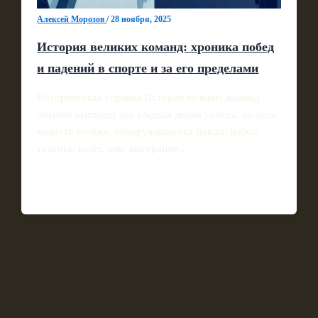
Алексей Морозов
/
28 ноября, 2025
История великих команд: хроника побед
и падений в спорте и за его пределами
Историческая справка История великих команд
обычно выглядит как гладкая линия успеха, но если
копнуть глубже, обнаруживаются циклы: набор
таланта, взлёт, пик, выгорание…