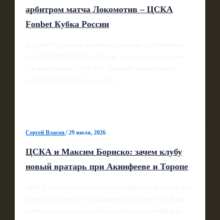
арбитром матча Локомотив – ЦСКА
Fonbet Кубка России
Андрей Прокопов назначен главным арбитром на
матч FONBET Кубка России между московскими
"Локомотивом" и ЦСКА. Именно он возглавит
судейскую бригаду на игре…
Сергей Власов
/
29 июля, 2026
ЦСКА и Максим Бориско: зачем клубу
новый вратарь при Акинфееве и Торопе
ЦСКА подписал сильного российского вратаря. Но
зачем, если уже есть Акинфеев и Тороп? На фоне
затянувшегося отсутствия капитана армейцев и