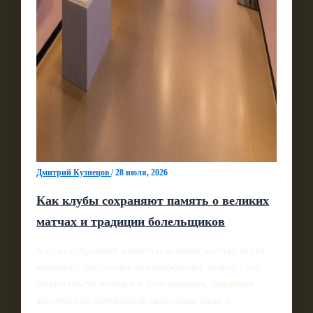
Дмитрий Кузнецов
/
28 июля, 2026
Как клубы сохраняют память о великих
матчах и традиции болельщиков
Клубы сохраняют память о великих матчах через
комплекс: системное архивирование медиа, сбор
свидетельств игроков и болельщиков, хранение
физических артефактов, цифровые базы и…