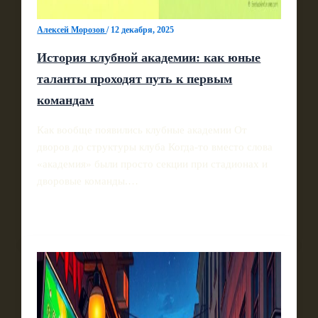
Алексей Морозов
/
12 декабря, 2025
История клубной академии: как юные
таланты проходят путь к первым
командам
Как вообще появились клубные академии От
дворов до структуры клуба Когда-то вместо слова
«академия» были просто секции при стадионах и
дворовые команды.…