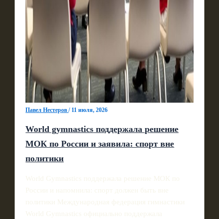
Павел Нестеров
/
11 июля, 2026
World gymnastics поддержала решение
МОК по России и заявила: спорт вне
политики
World Gymnastics поддержала решение МОК по
России и напомнила: спорт должен быть вне
политики Международная федерация гимнастики
World Gymnastics официально поддержала