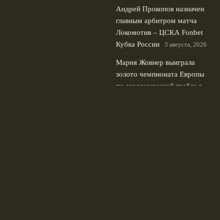
Андрей Прокопов назначен
главным арбитром матча
Локомотив – ЦСКА Fonbet
Кубка России
3 августа, 2026
Мария Жовнер выиграла
золото чемпионата Европы
по академической гребле в
одиночке
2 августа, 2026
© 2026 Футбольные Традиции
Новости «Ливерпуля»
News
Знаменитые Матчи
История Клубов