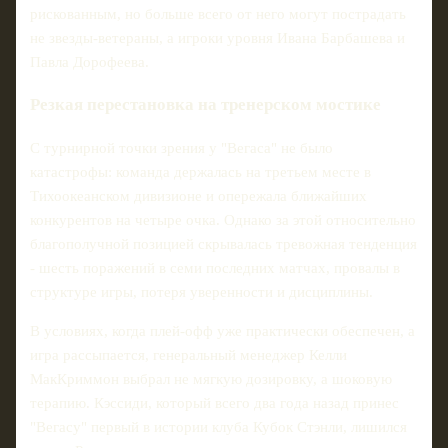
рискованным, но больше всего от него могут пострадать
не звезды-ветераны, а игроки уровня Ивана Барбашева и
Павла Дорофеева.
Резкая перестановка на тренерском мостике
С турнирной точки зрения у "Вегаса" не было
катастрофы: команда держалась на третьем месте в
Тихоокеанском дивизионе и опережала ближайших
конкурентов на четыре очка. Однако за этой относительно
благополучной позицией скрывалась тревожная тенденция
- шесть поражений в семи последних матчах, провалы в
структуре игры, потеря уверенности и дисциплины.
В условиях, когда плей-офф уже практически обеспечен, а
игра рассыпается, генеральный менеджер Келли
МакКриммон выбрал не мягкую дозировку, а шоковую
терапию. Кэссиди, который всего два года назад принес
"Вегасу" первый в истории клуба Кубок Стэнли, лишился