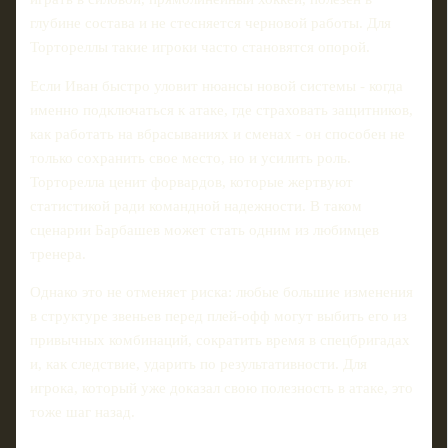
глубине состава и не стесняется черновой работы. Для
Тортореллы такие игроки часто становятся опорой.
Если Иван быстро уловит нюансы новой системы - когда
именно подключаться к атаке, где страховать защитников,
как работать на вбрасываниях и сменах - он способен не
только сохранить свое место, но и усилить роль.
Торторелла ценит форвардов, которые жертвуют
статистикой ради командной надежности. В таком
сценарии Барбашев может стать одним из любимцев
тренера.
Однако это не отменяет риска: любые большие изменения
в структуре звеньев перед плей-офф могут выбить его из
привычных комбинаций, сократить время в спецбригадах
и, как следствие, ударить по результативности. Для
игрока, который уже доказал свою полезность в атаке, это
тоже шаг назад.