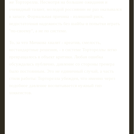
же Торторелла. Несмотря на большие ожидания и
очевидный талант, молодой россиянин не раз оказывался
в запасе. Формальная причина - излишний риск,
недостаточная надежность без шайбы и попытки играть
"по-своему", а не по системе.
То, за что Мичкова хвалят - креатив, смелость,
нестандартные решения, - в системе Тортореллы легко
превращалось в объект критики. Любая ошибка
обсуждалась публично, давление со стороны тренера
было постоянным. Это не единичный случай, а часть
стиля работы: Торторелла убежден, что именно через
подобное давление воспитывается нужный тип
хоккеистов.