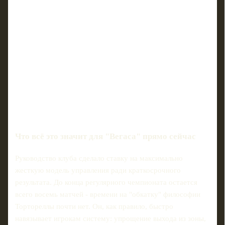
Что всё это значит для "Вегаса" прямо сейчас
Руководство клуба сделало ставку на максимально
жесткую модель управления ради краткосрочного
результата. До конца регулярного чемпионата остается
всего восемь матчей - времени на "обкатку" философии
Тортореллы почти нет. Он, как правило, быстро
навязывает игрокам систему: упрощение выхода из зоны,