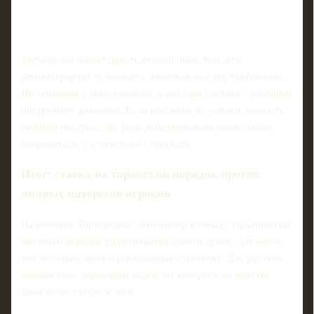
Торторелла может давать второй шанс тем, кто
демонстрирует готовность меняться под его требования.
Но терпения у него немного, а ротация состава - обычный
инструмент давления. Если россияне не успеют показать
нужный прогресс, их роль действительно может резко
сократиться, а статистика - просесть.
Итог: ставка на тиранский порядок против
личных интересов игроков
Назначение Тортореллы - это выбор в пользу тиранически
жесткого порядка ради попытки спасти сезон. Для клуба
это логичная, хотя и рискованная стратегия. Для русских
хоккеистов - серьезный вызов, от которого во многом
зависит их статус в лиге.