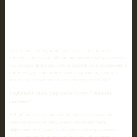
Если перенести эту модель на "Вегас", становится
понятно, почему российские нападающие могут оказаться
под особым прицелом. Любой креатив без подстраховки в
обороне будет восприниматься как роскошь, которую
команда не может себе позволить перед плей-офф.
Барбашев: шанс укрепить статус "солдата
системы"
У Барбашева, в отличие от Дорофеева, есть важное
преимущество: он уже доказал, что может быть
эффективен в жестких тренерских структурах, умеет
играть в силовой, прямолинейный хоккей, полезен в