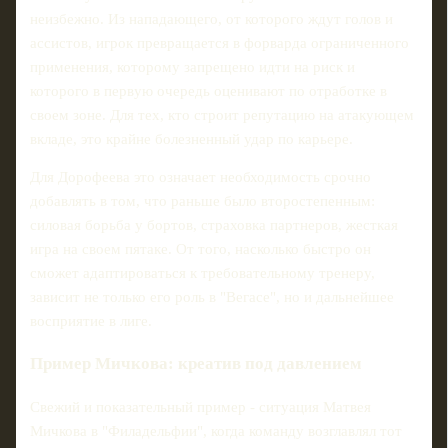
неизбежно. Из нападающего, от которого ждут голов и
ассистов, игрок превращается в форварда ограниченного
применения, которому запрещено идти на риск и
которого в первую очередь оценивают по отработке в
своем зоне. Для тех, кто строит репутацию на атакующем
вкладе, это крайне болезненный удар по карьере.
Для Дорофеева это означает необходимость срочно
добавлять в том, что раньше было второстепенным:
силовая борьба у бортов, страховка партнеров, жесткая
игра на своем пятаке. От того, насколько быстро он
сможет адаптироваться к требовательному тренеру,
зависит не только его роль в "Вегасе", но и дальнейшее
восприятие в лиге.
Пример Мичкова: креатив под давлением
Свежий и показательный пример - ситуация Матвея
Мичкова в "Филадельфии", когда команду возглавлял тот