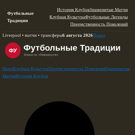
История Клубов
Знаменитые Матчи
Футбольные
Клубная Культура
Футбольные Легенды
Традиции
Преемственность Поколений
Skip
Liverpool • матчи • трансферы
6 августа 2026
Поиск
to
content
News
Клубная Культура
Преемственность Поколений
Знаменитые
Матчи
История Клубов