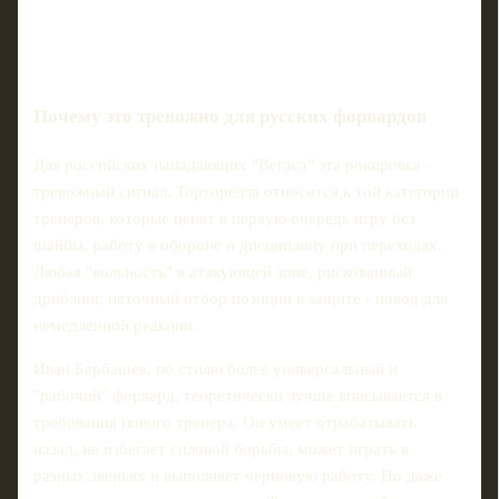
Почему это тревожно для русских форвардов
Для российских нападающих "Вегаса" эта рокировка -
тревожный сигнал. Торторелла относится к той категории
тренеров, которые ценят в первую очередь игру без
шайбы, работу в обороне и дисциплину при переходах.
Любая "вольность" в атакующей зоне, рискованный
дриблинг, неточный отбор позиции в защите - повод для
немедленной реакции.
Иван Барбашев, по стилю более универсальный и
"рабочий" форвард, теоретически лучше вписывается в
требования нового тренера. Он умеет отрабатывать
назад, не избегает силовой борьбы, может играть в
разных звеньях и выполняет черновую работу. Но даже