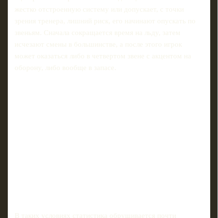
жестко отстроенную систему или допускает, с точки
зрения тренера, лишний риск, его начинают опускать по
звеньям. Сначала сокращается время на льду, затем
исчезают смены в большинстве, а после этого игрок
может оказаться либо в четвертом звене с акцентом на
оборону, либо вообще в запасе.
В таких условиях статистика обрушивается почти