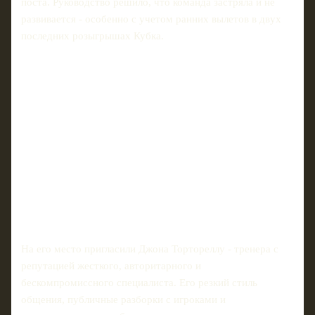
поста. Руководство решило, что команда застряла и не
развивается - особенно с учетом ранних вылетов в двух
последних розыгрышах Кубка.
На его место пригласили Джона Тортореллу - тренера с
репутацией жесткого, авторитарного и
бескомпромиссного специалиста. Его резкий стиль
общения, публичные разборки с игроками и