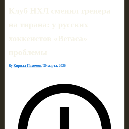
Клуб НХЛ сменил тренера
на тирана: у русских
хоккеистов «Вегаса»
проблемы
By
Кирилл Пахомов
/
30 марта, 2026