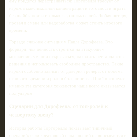
ему придется перестраиваться: Торторелла требует от
игроков максимальной концентрации и готовности играть
без шайбы почти столько же, сколько с ней. Любая потеря,
провал в смене или недоработка может стоить игрового
времени.
Гораздо сложнее ситуация у Павла Дорофеева. Это
форвард, чья ценность строится на атакующем
мышлении, умении открываться, находить нестандартные
решения и использовать свободное пространство. Такие
игроки особенно зависят от доверия тренера, от объема
игрового времени и роли в большинстве. При Торторелле
именно эта категория хоккеистов чаще всего оказывается
под ударом.
Сценарий для Дорофеева: от топ-ролей к
четвертому звену?
История работы Тортореллы показывает типичный
сценарий: если креативный нападающий не вписывается в