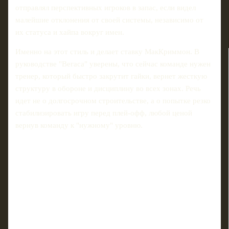
отправлял перспективных игроков в запас, если видел
малейшие отклонения от своей системы, независимо от
их статуса и хайпа вокруг имен.
Именно на этот стиль и делает ставку МакКриммон. В
руководстве "Вегаса" уверены, что сейчас команде нужен
тренер, который быстро закрутит гайки, вернет жесткую
структуру в обороне и дисциплину во всех зонах. Речь
идет не о долгосрочном строительстве, а о попытке резко
стабилизировать игру перед плей-офф, любой ценой
вернув команду к "нужному" уровню.