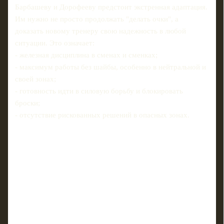
Барбашеву и Дорофееву предстоит экстренная адаптация.
Им нужно не просто продолжать "делать очки", а
доказать новому тренеру свою надежность в любой
ситуации. Это означает:
- железная дисциплина в сменах и сменках;
- максимум работы без шайбы, особенно в нейтральной и
своей зонах;
- готовность идти в силовую борьбу и блокировать
броски;
- отсутствие рискованных решений в опасных зонах.