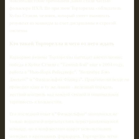
максималистские требования давно стали частью
фольклора НХЛ. Но при этом Торторелла - обладатель
Кубка Стэнли, человек, который умеет выжимать
результат из команды за счет дисциплины и строгой
системы.
Кто такой Торторелла и чего от него ждать
Карьерное резюме Тортореллы выглядит впечатляюще:
победа в Кубке Стэнли с "Тампой-Бэй" еще в 2004 году,
работа в "Нью-Йорк Рейнджерс", "Коламбус Блю
Джекетс" и "Филадельфия Флайерз". Практически везде он
проводил одну и ту же линию - железный порядок,
жесткий контроль над каждой сменой и минимальная
терпимость к вольностям.
Его последний опыт в "Филадельфии" запомнился не
только попыткой перезапустить перестраивающуюся
команду, но и конфликтами вокруг использования
молодых и креативных форвардов. Торторелла легко