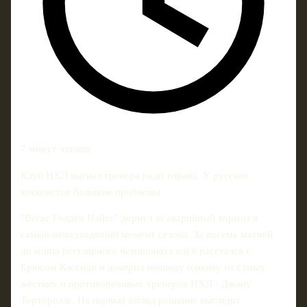
7 минут чтения
Клуб НХЛ выгнал тренера ради тирана. У русских
хоккеистов большие проблемы
"Вегас Голден Найтс" дернул за аварийный тормоз в
самый неподходящий момент сезона. За восемь матчей
до конца регулярного чемпионата клуб расстался с
Брюсом Кэссиди и доверил команду одному из самых
жестких и противоречивых тренеров НХЛ - Джону
Торторелле. На первый взгляд решение выглядит