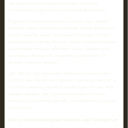
жесткий контроль нейтральной зоны, акцент на
блокированных бросках и агрессивном форчекинге.
В краткосрочной перспективе это может дать эффект:
команда станет сыграннее в обороне, снизит количество
грубых ошибок, начнет выигрывать "грязные" матчи с
минимальным счетом. Но цена такого подхода очевидна -
ограничение свободы действий в атаке, сужение роли
креативных форвардов, снижение результативности
вторых и третьих звеньев.
Для "Вегаса" это, возможно, приемлемый компромисс -
клуб все еще мыслит категориями "окна возможности" и
стремится выжать максимум из текущего состава, пока
лидеры в форме. Для отдельных игроков, особенно
молодых и атакующих россиян, это компромисс гораздо
болезненнее.
Как русским форвардам выжить при Торторелле