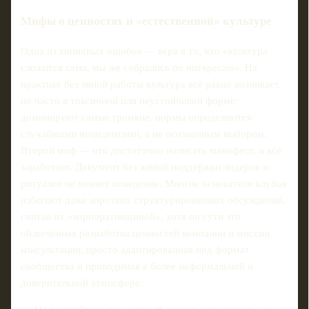
Мифы о ценностях и «естественной» культуре
Одна из типичных ошибок — вера в то, что «культура
сложится сама, мы же собрались по интересам». На
практике без явной работы культура всё равно возникает,
но часто в токсичной или неустойчивой форме:
доминируют самые громкие, нормы определяются
случайными инцидентами, а не осознанным выбором.
Второй миф — что достаточно написать манифест, и всё
заработает. Документ без живой поддержки лидеров и
ритуалов не меняет поведение. Многие основатели клубов
избегают даже коротких структурированных обсуждений,
считая их «корпоративщиной», хотя по сути это
облегчённая разработка ценностей компании и миссии
консультации, просто адаптированная под формат
сообщества и проводимая в более неформальной и
доверительной атмосфере.