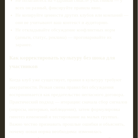
Не полагайтесь на «здравый смысл» участников — у
всех он разный, фиксируйте правила явно.
Не копируйте ценности других клубов или компаний —
они не учитывают ваш контекст и аудиторию.
Не откладывайте обсуждение конфликтных норм
(деньги, статус, реклама) — проговаривайте их
заранее.
Как корректировать культуру без шока для
участников
Когда клуб уже существует, правки в культуру требуют
аккуратности. Резкая смена правил без обсуждения
воспринимается как предательство негласного договора.
Практический подход — итерации: сначала сбор сигналов
(опросы, интервью, наблюдения), затем формулировка
гипотез изменений и тестирование на малых группах.
Важно честно признавать прошлые ошибки и объяснять,
почему новая норма необходима: изменилась