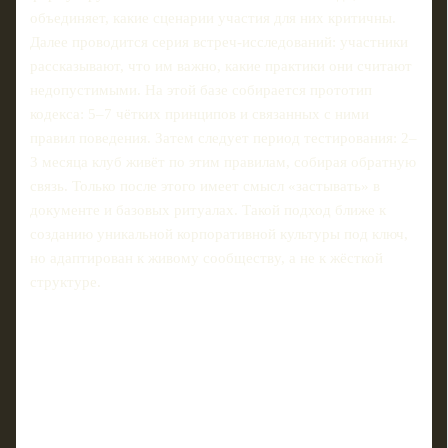
объединяет, какие сценарии участия для них критичны.
Далее проводится серия встреч-исследований: участники
рассказывают, что им важно, какие практики они считают
недопустимыми. На этой базе собирается прототип
кодекса: 5–7 чётких принципов и связанных с ними
правил поведения. Затем следует период тестирования: 2–
3 месяца клуб живёт по этим правилам, собирая обратную
связь. Только после этого имеет смысл «застывать» в
документе и базовых ритуалах. Такой подход ближе к
созданию уникальной корпоративной культуры под ключ,
но адаптирован к живому сообществу, а не к жёсткой
структуре.