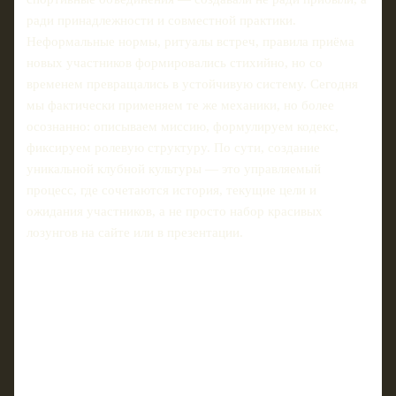
ради принадлежности и совместной практики.
Неформальные нормы, ритуалы встреч, правила приёма
новых участников формировались стихийно, но со
временем превращались в устойчивую систему. Сегодня
мы фактически применяем те же механики, но более
осознанно: описываем миссию, формулируем кодекс,
фиксируем ролевую структуру. По сути, создание
уникальной клубной культуры — это управляемый
процесс, где сочетаются история, текущие цели и
ожидания участников, а не просто набор красивых
лозунгов на сайте или в презентации.