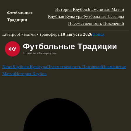
История Клубов
Знаменитые Матчи
Футбольные
Клубная Культура
Футбольные Легенды
Традиции
Преемственность Поколений
Skip
Liverpool • матчи • трансферы
10 августа 2026
Поиск
to
content
News
Клубная Культура
Преемственность Поколений
Знаменитые
Матчи
История Клубов