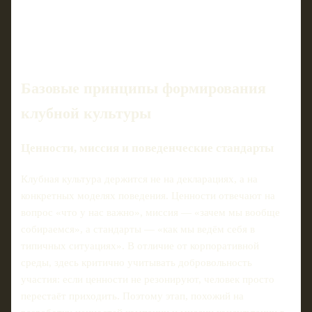
Базовые принципы формирования
клубной культуры
Ценности, миссия и поведенческие стандарты
Клубная культура держится не на декларациях, а на
конкретных моделях поведения. Ценности отвечают на
вопрос «что у нас важно», миссия — «зачем мы вообще
собираемся», а стандарты — «как мы ведём себя в
типичных ситуациях». В отличие от корпоративной
среды, здесь критично учитывать добровольность
участия: если ценности не резонируют, человек просто
перестаёт приходить. Поэтому этап, похожий на