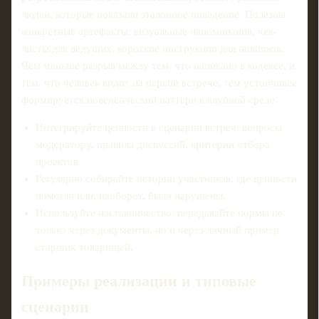
людей, которые показали эталонное поведение. Полезны
конкретные артефакты: визуальные напоминания, чек-
листы для ведущих, короткие инструкции для новичков.
Чем меньше разрыв между тем, что написано в кодексе, и
тем, что человек видит на первой встрече, тем устойчивее
формируется поведенческий паттерн в клубной среде.
Интегрируйте ценности в сценарии встреч: вопросы
модератору, правила дискуссий, критерии отбора
проектов.
Регулярно собирайте истории участников, где ценности
помогли или, наоборот, были нарушены.
Используйте наставничество: передавайте нормы не
только через документы, но и через личный пример
старших товарищей.
Примеры реализации и типовые
сценарии