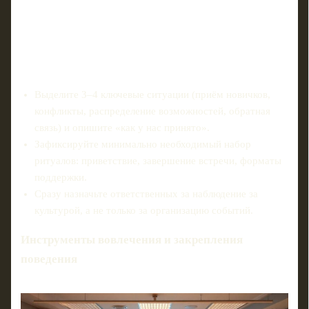
Выделите 3–4 ключевые ситуации (приём новичков,
конфликты, распределение возможностей, обратная
связь) и опишите «как у нас принято».
Зафиксируйте минимально необходимый набор
ритуалов: приветствие, завершение встречи, форматы
поддержки.
Сразу назначьте ответственных за наблюдение за
культурой, а не только за организацию событий.
Инструменты вовлечения и закрепления
поведения