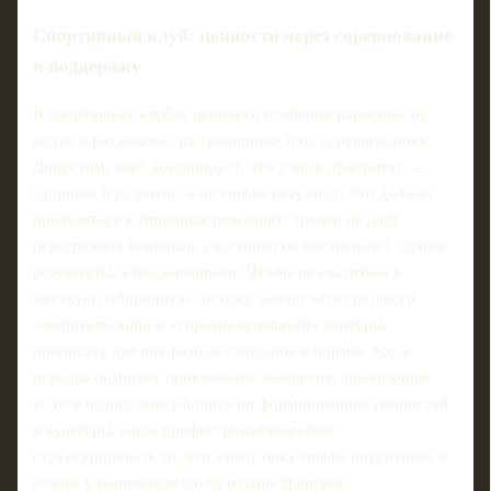
Спортивный клуб: ценности через соревнование
и поддержку
В спортивных клубах ценности особенно наглядны: их
видно в раздевалке, на тренировке и на соревнованиях.
Допустим, клуб декларирует, что у него приоритет —
здоровье и развитие, а не только результат. Это должно
проявляться в типичных решениях: тренер не даёт
перегружать новичков, участники не высмеивают слабые
результаты, а поддерживают. Чтобы не скатиться в
жёсткую отборочную систему, важно чётко развести
«любительский» и «соревновательный» контуры,
прописать для них разные ожидания и нормы. Здесь
нередко помогает привлечение экспертов, аналогичное
услуги бизнес-консультанта по формированию ценностей
и культуры, когда профессионал помогает
структурировать то, что живёт пока только интуитивно в
голове у основателя клуба и пары тренеров.