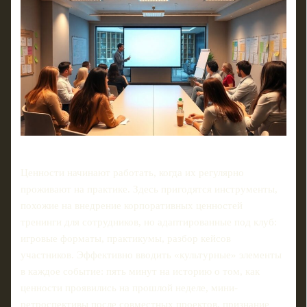
Ценности начинают работать, когда их регулярно
проживают на практике. Здесь пригодятся инструменты,
похожие на внедрение корпоративных ценностей
тренинги для сотрудников, но адаптированные под клуб:
игровые форматы, практикумы, разбор кейсов
участников. Эффективно вводить «культурные» элементы
в каждое событие: пять минут на историю о том, как
ценности проявились на прошлой неделе, мини-
ретроспективы после совместных проектов, признание