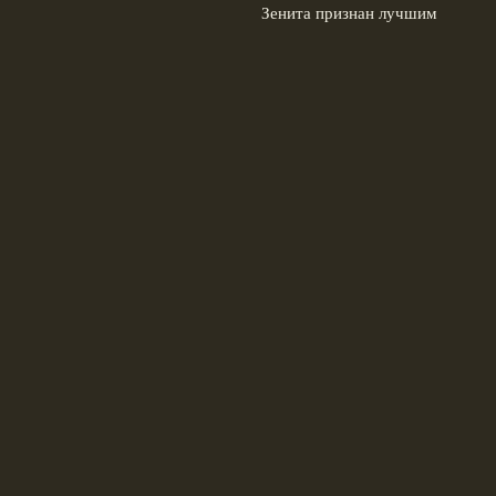
Зенита признан лучшим
игроком тура РПЛ за хет-
трик
5 августа, 2026
© 2026 Футбольные Традиции
Новости «Ливерпуля»
News
Знаменитые Матчи
История Клубов
Клубная Культура
Преемственность Поколений
Футбольные Легенды