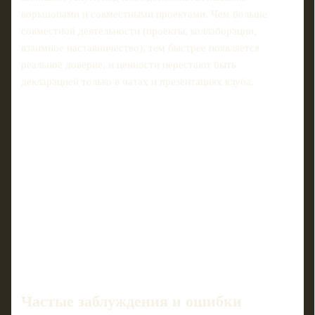
воркшопами и совместными проектами. Чем больше
совместной деятельности (проекты, коллаборации,
взаимное наставничество), тем быстрее появляется
реальное доверие, и ценности перестают быть
декларацией только в чатах и презентациях клуба.
Частые заблуждения и ошибки