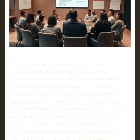
В профессиональных клубах главная угроза культуре —
превращение встреч в «ярмарку самолюбия» и
саморекламу. Чтобы этого избежать, с самого начала
задаются правила обмена: регламент выступлений,
принципы дачи комментариев, критерии полезности.
Хорошая практика — вводить кодекс спикера и кодекс
участника. Например: «мы критикуем идеи, а не людей»,
«каждый даёт взнос пользы — кейс, контакт, ресурс».
Здесь полезно использовать подходы, похожие на
корпоративный формат, где корпоративная культура
компании услуги под ключ дополняется живыми