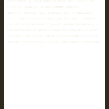
численность, формат, уровень ответственности. Здесь
могут пригодиться лёгкие внешние форматы,
аналогичные тому, как строится создание уникальной
корпоративной культуры под ключ: фасилитированные
сессии, стратегические ретриты, серийные встречи ядра.
Но вместо жёстких регламентов ключевой упор делается
на соавторство: участники не просто информируются, а
вовлекаются в конструирование новых правил и смыслов.