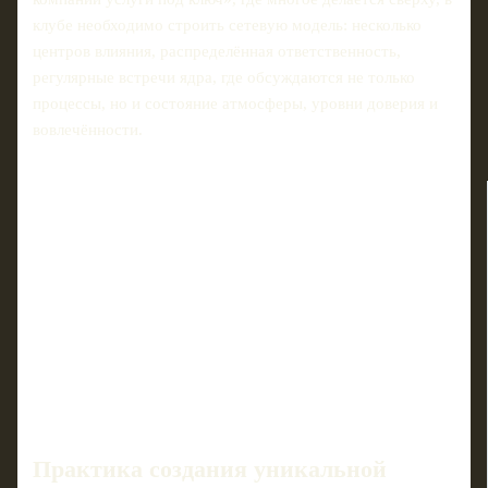
клубе необходимо строить сетевую модель: несколько
центров влияния, распределённая ответственность,
регулярные встречи ядра, где обсуждаются не только
процессы, но и состояние атмосферы, уровни доверия и
вовлечённости.
Практика создания уникальной