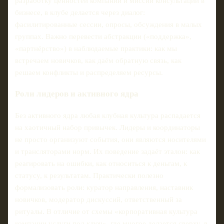
разработку ценностей компании и миссии консультации в
бизнесе, в клубе делается через диалог:
фасилитированные сессии, опросы, обсуждения в малых
группах. Важно перевести абстракции («поддержка»,
«партнёрство») в наблюдаемые практики: как мы
встречаем новичков, как даём обратную связь, как
решаем конфликты и распределяем ресурсы.
Роли лидеров и активного ядра
Без активного ядра любая клубная культура распадается
на хаотичный набор привычек. Лидеры и координаторы
не просто организуют события, они являются носителями
и трансляторами норм. Их поведение задаёт эталон: как
реагировать на ошибки, как относиться к деньгам, к
статусу, к результатам. Практически полезно
формализовать роли: куратор направления, наставник
новичков, модератор дискуссий, ответственный за
ритуалы. В отличие от схемы «корпоративная культура
компании услуги под ключ», где многое делается сверху, в