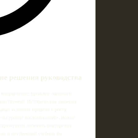
ие решения руководства
ое направление, прошлые ошибки и
 инструмент. Исторические решения
ьных условиях привели к росту,
е «на уровне воспоминаний», можно
 стратегию и избежать повторения
нии в внутренний учебник по