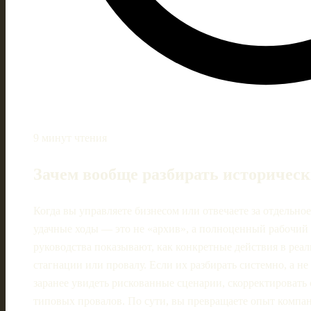
9 минут чтения
Зачем вообще разбирать историческ
Когда вы управляете бизнесом или отвечаете за отдельн
удачные ходы — это не «архив», а полноценный рабочий
руководства показывают, как конкретные действия в реал
стагнации или провалу. Если их разбирать системно, а н
заранее увидеть рискованные сценарии, скорректировать
типовых провалов. По сути, вы превращаете опыт компа