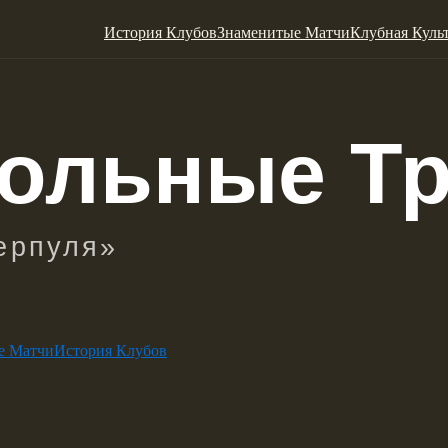
История Клубов
Знаменитые Матчи
Клубная Куль
е Матчи
История Клубов