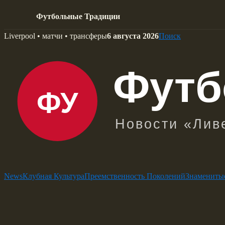
Футбольные Традиции
Skip
Liverpool • матчи • трансферы
6 августа 2026
Поиск
to
content
News
Клубная Культура
Преемственность Поколений
Знамениты