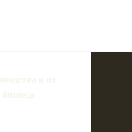
водства и их
 бизнеса