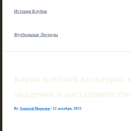
История Клубов
Футбольные Легенды
Корни клубной культуры: к
академии и наставничество
By
Алексей Морозов
/
22 декабря, 2025