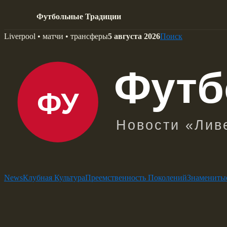
Футбольные Традиции
Skip
Liverpool • матчи • трансферы
5 августа 2026
Поиск
to
content
News
Клубная Культура
Преемственность Поколений
Знамениты