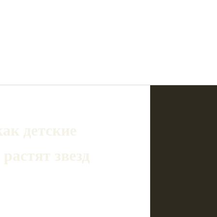
ак детские
 растят звезд