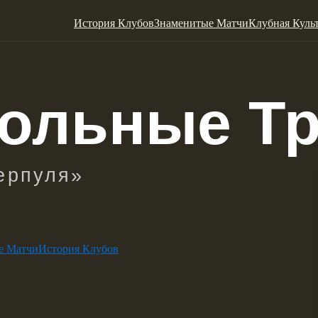
История Клубов
Знаменитые Матчи
Клубная Куль
е Матчи
История Клубов