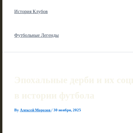
История Клубов
Футбольные Легенды
Эпохальные дерби и их со
в истории футбола
By
Алексей Морозов
/
30 ноября, 2025