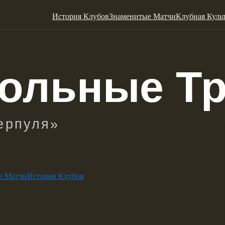
История Клубов
Знаменитые Матчи
Клубная Куль
е Матчи
История Клубов