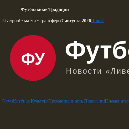
Футбольные Традиции
Skip
Liverpool • матчи • трансферы
7 августа 2026
Поиск
to
content
News
Клубная Культура
Преемственность Поколений
Знамениты