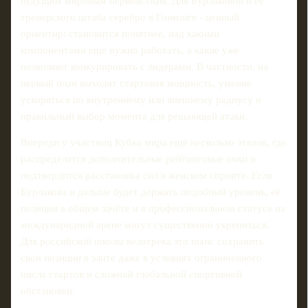
будущим мировым первенствам. Для Бурлаковой и её
тренерского штаба серебро в Гонконге - ценный
ориентир: становится понятнее, над какими
компонентами ещё нужно работать, а какие уже
позволяют конкурировать с лидерами. В частности, на
первый план выходят стартовая мощность, умение
ускоряться по внутреннему или внешнему радиусу и
правильный выбор момента для решающей атаки.
Впереди у участниц Кубка мира ещё несколько этапов, где
распределятся дополнительные рейтинговые очки и
подтвердится расстановка сил в женском спринте. Если
Бурлакова и дальше будет держать подобный уровень, её
позиции в общем зачёте и в профессиональном статусе на
международной арене могут существенно укрепиться.
Для российской школы велотрека это шанс сохранить
свои позиции в элите даже в условиях ограниченного
числа стартов и сложной глобальной спортивной
обстановки.