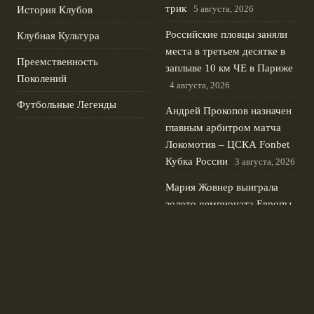
трик
5 августа, 2026
История Клубов
Российские пловцы заняли
Клубная Культура
места в третьем десятке в
Преемственность
заплыве 10 км ЧЕ в Париже
Поколений
4 августа, 2026
Футбольные Легенды
Андрей Прокопов назначен
главным арбитром матча
Локомотив – ЦСКА Fonbet
Кубка России
3 августа, 2026
Мария Жовнер выиграла
золото чемпионата Европы
по академической гребле в
одиночке
2 августа, 2026
Новиков и Самсонова
первыми на велогонке
Спартакиады народов