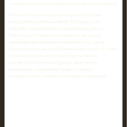
закрепиться в числе постоянных претенденток на подиум.
Результаты Гонконга также подчёркивают глубину
конкуренции в женском кейрине. На старте этапа
собрались сильнейшие представительницы Азии и
Европы, а сам турнир рассматривался как один из
ориентиров при формировании рейтингов и оценке
формы спортсменок после Олимпийского сезона. В таких
условиях выход на пьедестал требует не только
максимальной физической формы, но и умения
выдерживать напряжённый график стартов и
адаптироваться к особенностям каждого велодрома.