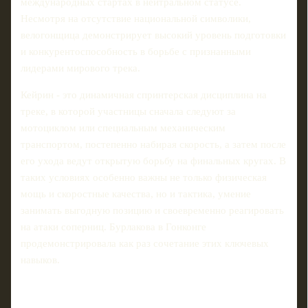
международных стартах в нейтральном статусе.
Несмотря на отсутствие национальной символики,
велогонщица демонстрирует высокий уровень подготовки
и конкурентоспособность в борьбе с признанными
лидерами мирового трека.
Кейрин - это динамичная спринтерская дисциплина на
треке, в которой участницы сначала следуют за
мотоциклом или специальным механическим
транспортом, постепенно набирая скорость, а затем после
его ухода ведут открытую борьбу на финальных кругах. В
таких условиях особенно важны не только физическая
мощь и скоростные качества, но и тактика, умение
занимать выгодную позицию и своевременно реагировать
на атаки соперниц. Бурлакова в Гонконге
продемонстрировала как раз сочетание этих ключевых
навыков.