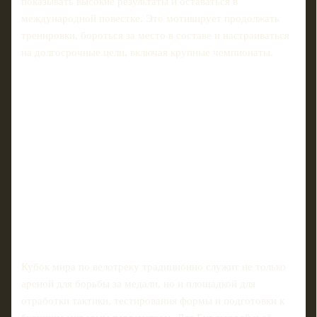
показывать высокие результаты и оставаться в
международной повестке. Это мотивирует продолжать
тренировки, бороться за место в составе и настраиваться
на долгосрочные цели, включая крупные чемпионаты.
Кубок мира по велотреку традиционно служит не только
ареной для борьбы за медали, но и площадкой для
отработки тактики, тестирования формы и подготовки к