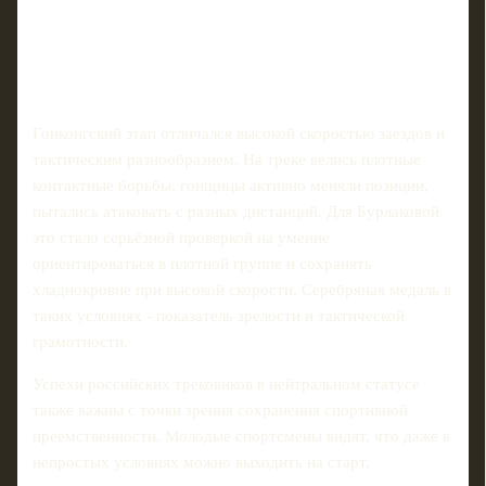
Гонконгский этап отличался высокой скоростью заездов и
тактическим разнообразием. На треке велись плотные
контактные борьбы, гонщицы активно меняли позиции,
пытались атаковать с разных дистанций. Для Бурлаковой
это стало серьёзной проверкой на умение
ориентироваться в плотной группе и сохранять
хладнокровие при высокой скорости. Серебряная медаль в
таких условиях - показатель зрелости и тактической
грамотности.
Успехи российских трековиков в нейтральном статусе
также важны с точки зрения сохранения спортивной
преемственности. Молодые спортсмены видят, что даже в
непростых условиях можно выходить на старт,