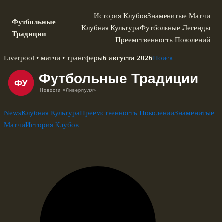
История Клубов
Знаменитые Матчи
Футбольные
Клубная Культура
Футбольные Легенды
Традиции
Преемственность Поколений
Skip
Liverpool • матчи • трансферы
6 августа 2026
Поиск
to
content
News
Клубная Культура
Преемственность Поколений
Знаменитые
Матчи
История Клубов