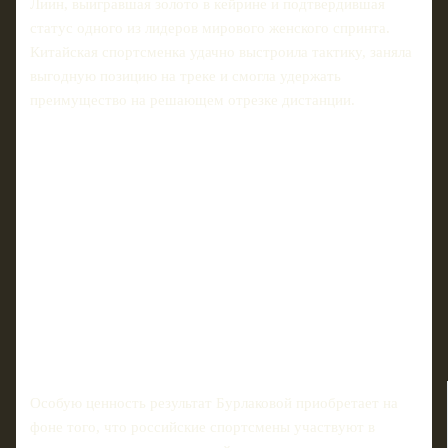
Лиин, выигравшая золото в кейрине и подтвердившая
статус одного из лидеров мирового женского спринта.
Китайская спортсменка удачно выстроила тактику, заняла
выгодную позицию на треке и смогла удержать
преимущество на решающем отрезке дистанции.
Особую ценность результат Бурлаковой приобретает на
фоне того, что российские спортсмены участвуют в