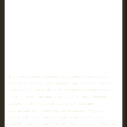
Для самой Яны Бурлаковой это серебро может стать
важной точкой отсчёта в дальнейшей карьере. Успех на
крупном международном старте часто открывает новые
возможности: повышает статус в команде, добавляет
уверенности в собственных силах и позволяет
рассчитывать на более серьёзные задачи в будущем
сезоне. При грамотном планировании подготовки и
участии в последующих этапах Кубка мира она способна