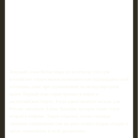
Текущий сезон Кубка мира по велотреку стал для
российских спортсменок возможностью подтвердить свой
потенциал даже при ограничениях на международной
арене. Первый этап серии прошёл в марте в
австралийском Перте. Тогда единственную медаль для
России завоевала Алина Лысенко, которая также стала
второй в кейрине. Таким образом, отечественные
трековые спринтерши уже на двух этапах подряд входят в
число сильнейших в этой дисциплине.