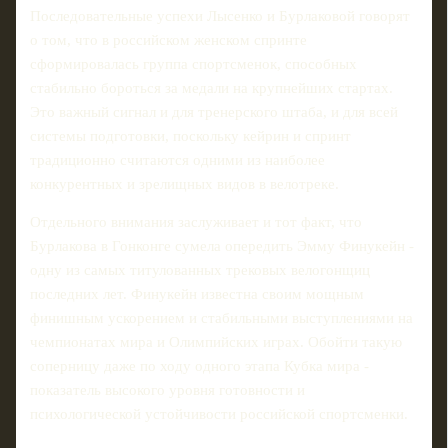
Последовательные успехи Лысенко и Бурлаковой говорят
о том, что в российском женском спринте
сформировалась группа спортсменок, способных
стабильно бороться за медали на крупнейших стартах.
Это важный сигнал и для тренерского штаба, и для всей
системы подготовки, поскольку кейрин и спринт
традиционно считаются одними из наиболее
конкурентных и зрелищных видов в велотреке.
Отдельного внимания заслуживает и тот факт, что
Бурлакова в Гонконге сумела опередить Эмму Финукейн -
одну из самых титулованных трековых велогонщиц
последних лет. Финукейн известна своим мощным
финишным ускорением и стабильными выступлениями на
чемпионатах мира и Олимпийских играх. Обойти такую
соперницу даже по ходу одного этапа Кубка мира -
показатель высокого уровня готовности и
психологической устойчивости российской спортсменки.