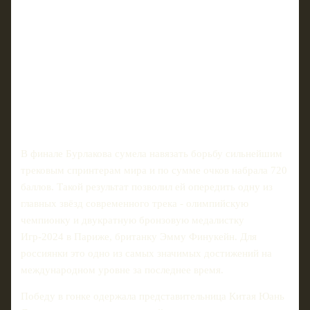
В финале Бурлакова сумела навязать борьбу сильнейшим
трековым спринтерам мира и по сумме очков набрала 720
баллов. Такой результат позволил ей опередить одну из
главных звёзд современного трека - олимпийскую
чемпионку и двукратную бронзовую медалистку
Игр‑2024 в Париже, британку Эмму Финукейн. Для
россиянки это одно из самых значимых достижений на
международном уровне за последнее время.
Победу в гонке одержала представительница Китая Юань