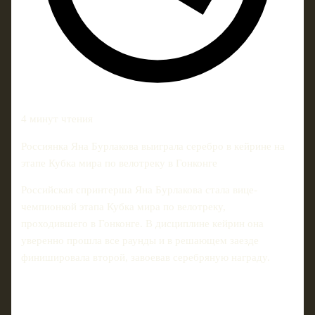
4 минут чтения
Россиянка Яна Бурлакова выиграла серебро в кейрине на
этапе Кубка мира по велотреку в Гонконге
Российская спринтерша Яна Бурлакова стала вице-
чемпионкой этапа Кубка мира по велотреку,
проходившего в Гонконге. В дисциплине кейрин она
уверенно прошла все раунды и в решающем заезде
финишировала второй, завоевав серебряную награду.