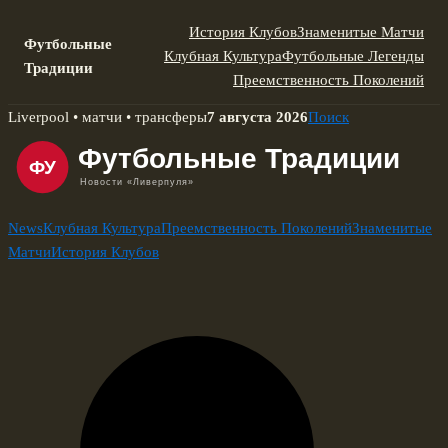
История Клубов
Знаменитые Матчи
Футбольные
Клубная Культура
Футбольные Легенды
Традиции
Преемственность Поколений
Skip
Liverpool • матчи • трансферы
7 августа 2026
Поиск
to
content
News
Клубная Культура
Преемственность Поколений
Знаменитые
Матчи
История Клубов