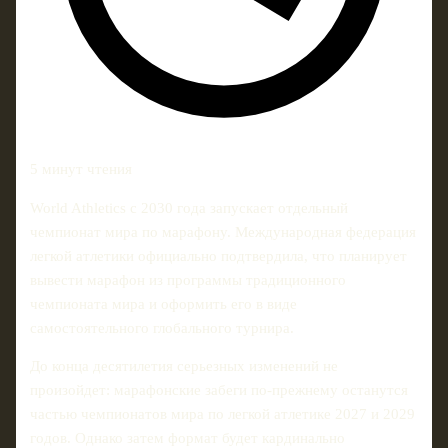
5 минут чтения
World Athletics с 2030 года запускает отдельный
чемпионат мира по марафону. Международная федерация
легкой атлетики официально подтвердила, что планирует
вывести марафон из программы традиционного
чемпионата мира и оформить его в виде
самостоятельного глобального турнира.
До конца десятилетия серьезных изменений не
произойдет: марафонские забеги по-прежнему останутся
частью чемпионатов мира по легкой атлетике 2027 и 2029
годов. Однако затем формат будет кардинально