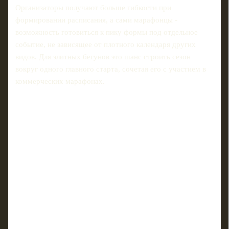
Организаторы получают больше гибкости при
формировании расписания, а сами марафонцы -
возможность готовиться к пику формы под отдельное
событие, не зависящее от плотного календаря других
видов. Для элитных бегунов это шанс строить сезон
вокруг одного главного старта, сочетая его с участием в
коммерческих марафонах.