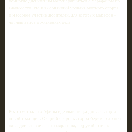
немногие дисциплины могут сравниться с марафоном по
значимости: это и высочайший уровень элитного спорта,
и массовое участие любителей, для которых марафон -
личный вызов и жизненная цель.
Коу отметил, что Афины идеально подходят для старта
новой традиции. С одной стороны, город бережно хранит
наследие классического марафона, с другой - готов