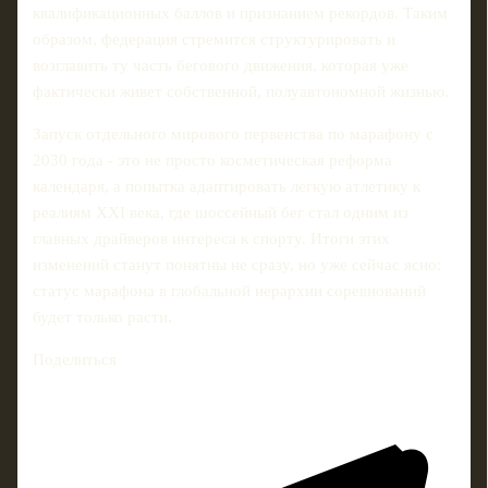
квалификационных баллов и признанием рекордов. Таким
образом, федерация стремится структурировать и
возглавить ту часть бегового движения, которая уже
фактически живет собственной, полуавтономной жизнью.
Запуск отдельного мирового первенства по марафону с
2030 года - это не просто косметическая реформа
календаря, а попытка адаптировать легкую атлетику к
реалиям XXI века, где шоссейный бег стал одним из
главных драйверов интереса к спорту. Итоги этих
изменений станут понятны не сразу, но уже сейчас ясно:
статус марафона в глобальной иерархии соревнований
будет только расти.
Поделиться