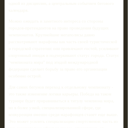
одной из дисциплин, а центральным событием бегового
календаря.
Можно ожидать и заметного интереса со стороны
городов-претендентов на право проведения будущих
чемпионатов. Крупнейшие мегаполисы давно
рассматривают марафоны как часть своей туристической
и городской стратегии: они привлекают гостей, усиливают
спортивный имидж и подчеркивают статус города. Статус
"чемпионата мира" под эгидой международной
федерации сделает борьбу за право его организации
особенно острой.
Для самих бегунов переход к отдельному чемпионату -
это также изменение логики карьеры. Победа на таком
турнире будет приравниваться к титулу чемпиона мира,
но в более узкой, специализированной сфере, где
конкуренция именно среди марафонцев станет еще выше.
Это может усилить специализацию спортсменов: часть из