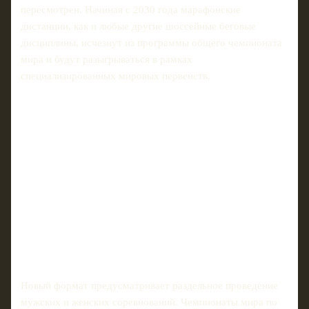
пересмотрен. Начиная с 2030 года марафонские
дистанции, как и любые другие шоссейные беговые
дисциплины, исчезнут из программы общего чемпионата
мира и будут разыгрываться в рамках
специализированных мировых первенств.
Новый формат предусматривает раздельное проведение
мужских и женских соревнований. Чемпионаты мира по