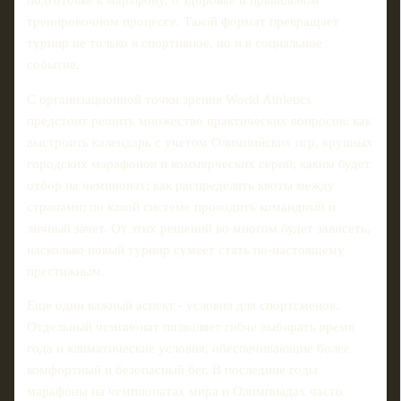
подготовке к марафону, о здоровье и правильном
тренировочном процессе. Такой формат превращает
турнир не только в спортивное, но и в социальное
событие.
С организационной точки зрения World Athletics
предстоит решить множество практических вопросов: как
выстроить календарь с учетом Олимпийских игр, крупных
городских марафонов и коммерческих серий; каким будет
отбор на чемпионат; как распределять квоты между
странами; по какой системе проводить командный и
личный зачет. От этих решений во многом будет зависеть,
насколько новый турнир сумеет стать по-настоящему
престижным.
Еще один важный аспект - условия для спортсменов.
Отдельный чемпионат позволяет гибче выбирать время
года и климатические условия, обеспечивающие более
комфортный и безопасный бег. В последние годы
марафоны на чемпионатах мира и Олимпиадах часто