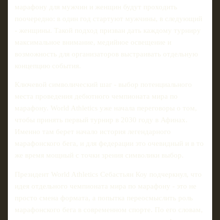
марафону для мужчин и женщин будут проходить
поочередно: в один год стартуют мужчины, в следующий
- женщины. Такой подход призван дать каждому турниру
максимальное внимание, медийное освещение и
возможность для организаторов выстраивать отдельную
концепцию события.
Ключевой символический шаг - выбор потенциального
места проведения дебютного чемпионата мира по
марафону. World Athletics уже начала переговоры о том,
чтобы принять первый турнир в 2030 году в Афинах.
Именно там берет начало история легендарного
марафонского бега, и для федерации это очевидный и в то
же время мощный с точки зрения символики выбор.
Президент World Athletics Себастьян Коу подчеркнул, что
идея отдельного чемпионата мира по марафону - это не
просто смена формата, а попытка переосмыслить роль
марафонского бега в современном спорте. По его словам,