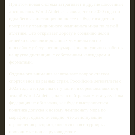
При этом новая система затрагивает и другие шоссейные
дисциплины. World Athletics заявила, что с 2030 года ни
одна беговая дистанция по шоссе не будет входить в
программу традиционного чемпионата мира по легкой
атлетике. Это открывает дорогу к созданию целой
линейки специализированных чемпионатов по
шоссейному бегу - от полумарафона до уличных забегов
на другие дистанции, с собственным календарем и
форматами.
Отдельного внимания заслуживает вопрос статуса
спортсменов из разных стран. Российские легкоатлеты с
2022 года отстранены от участия в соревнованиях под
эгидой World Athletics, даже в нейтральном статусе. Пока
федерация не объявляла, как будет выстраиваться
политика допуска к новому чемпионату мира по
марафону, однако очевидно, что действующие
ограничения распространяются на все турниры,
проводимые под ее руководством.