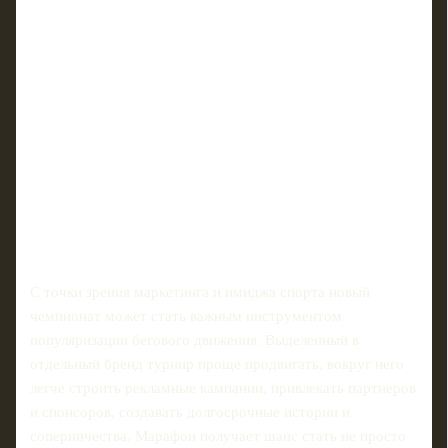
С точки зрения маркетинга и имиджа спорта новый
чемпионат может стать важным инструментом
популяризации бегового движения. Выделенный в
отдельный бренд турнир проще продвигать, вокруг него
легче строить рекламные кампании, привлекать партнеров
и спонсоров, создавать долгосрочные истории и
соперничества. Марафон получает шанс стать не просто