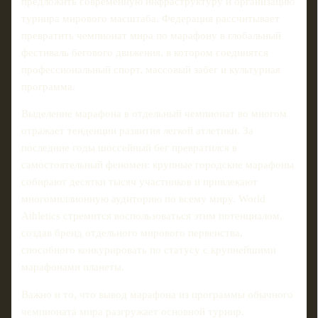
предложить современную инфраструктуру и организацию
турнира мирового масштаба. Федерация рассчитывает
превратить чемпионат мира по марафону в глобальный
фестиваль бегового движения, в котором соединятся
профессиональный спорт, массовый забег и культурная
программа.
Выделение марафона в отдельный чемпионат во многом
отражает тенденции развития легкой атлетики. За
последние годы шоссейный бег превратился в
самостоятельный феномен: крупные городские марафоны
собирают десятки тысяч участников и привлекают
многомиллионную аудиторию по всему миру. World
Athletics стремится воспользоваться этим потенциалом,
создав бренд отдельного мирового первенства,
способного конкурировать по статусу с крупнейшими
марафонами планеты.
Важно и то, что вывод марафона из программы обычного
чемпионата мира разгружает основной турнир.