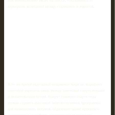
них окончательно уйдет на шоссе, отказавшись от
карьерных колебаний между стадионом и дорогой.
В то же время отдельный чемпионат мира по марафону
способен укрепить связь между элитными спортсменами
и любительским бегом. Вокруг главного старта года
можно строить массовые забеги-спутники, программы
для начинающих бегунов, образовательные проекты о