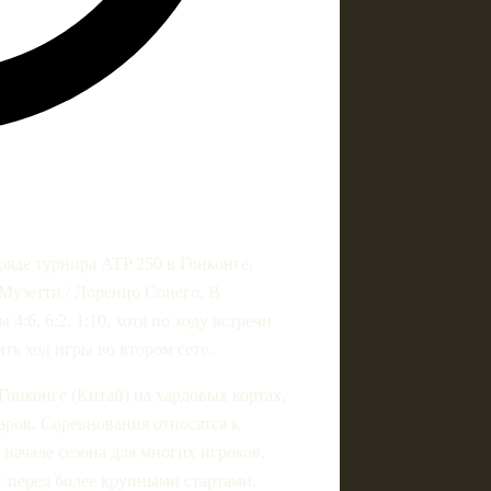
ряде турнира ATP 250 в Гонконге,
Музетти / Лоренцо Сонего. В
:6, 6:2, 1:10, хотя по ходу встречи
ть ход игры во втором сете.
Гонконге (Китай) на хардовых кортах,
аров. Соревнования относятся к
 начале сезона для многих игроков,
с перед более крупными стартами.