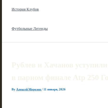
История Клубов
Футбольные Легенды
Рублев и Хачанов уступили
в парном финале Atp 250 Г
By
Алексей Морозов
/
11 января, 2026