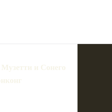
 Музетти и Сонего
онконг