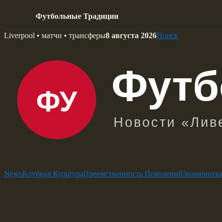
Футбольные Традиции
Skip
Liverpool • матчи • трансферы
8 августа 2026
Поиск
to
content
News
Клубная Культура
Преемственность Поколений
Знамениты