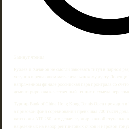
5 минут чтения
Рублев и Хачанов не смогли завоевать титул в парном раз
уступив в решающем матче итальянскому дуэту Лоренцо 
напряженном финале российская пара проиграла со счётом 4
демонстрировала качественный теннис и сумела переломи
Турнир Bank of China Hong Kong Tennis Open проходил в 
а призовой фонд соревнований превышал 700 тысяч долл
категории ATP 250, что делает турнир важной ступенью в
нацеленных на набор рейтинговых очков и игровой тону