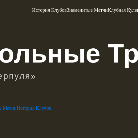
История Клубов
Знаменитые Матчи
Клубная Куль
е Матчи
История Клубов