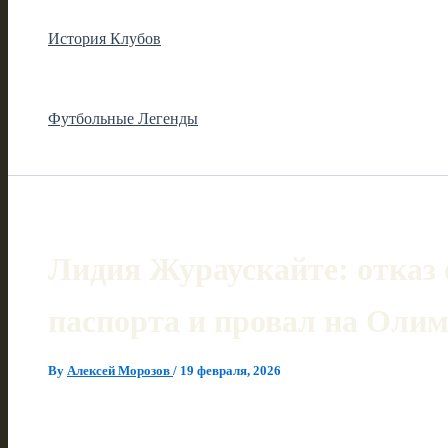
История Клубов
Футбольные Легенды
Лидия Жураускайте: отказ 
паспорта и провал на Олим
By
Алексей Морозов
/
19 февраля, 2026