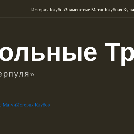
История Клубов
Знаменитые Матчи
Клубная Куль
е Матчи
История Клубов