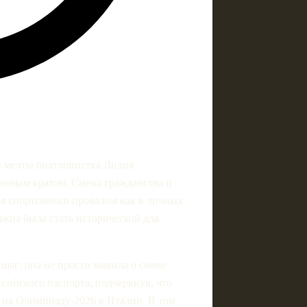
й мечты биатлонистка Лидия
ненным крахом. Смена гражданства и
для спортсменки провалом как в личных
лжна была стать исторической для
аг: она не просто заявила о смене
ссийского паспорта, подчеркнув, что
ь на Олимпиаду‑2026 в Италии. В том