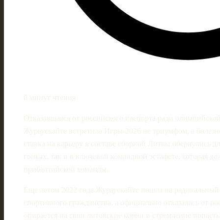
6 минут чтения
Отказавшаяся от российского паспорта ради олимпийско
Жураускайте встретила Игры‑2026 не триумфом, а болез
ставка на карьеру в составе сборной Литвы обернулись 
гонках, так и в ключевой командной эстафете, которая до
прибалтийской команды.
Еще летом 2022 года Жураускайте пошла на радикальный ш
спортивного гражданства, а официально отказалась от ро
опирается на свои литовские корни и стремление попаст