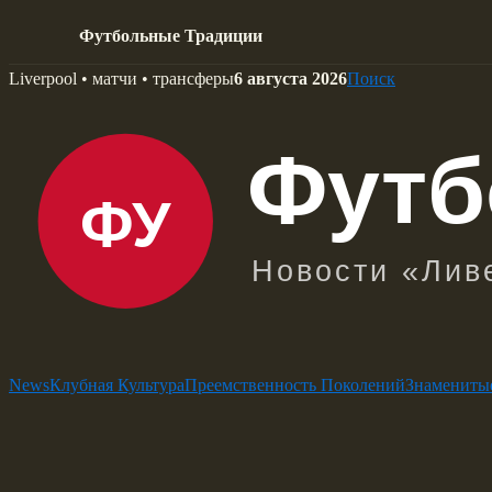
Футбольные Традиции
Skip
Liverpool • матчи • трансферы
6 августа 2026
Поиск
to
content
News
Клубная Культура
Преемственность Поколений
Знамениты