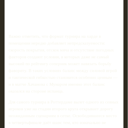
Важно отметить, что формат турнира на харде в
помещении нередко добавляет непредсказуемости:
скорость покрытия, отскок мяча и отсутствие погодных
факторов создают условия, в которых даже не самый
высокий по рейтингу соперник может навязать борьбу
фавориту. В таких условиях баланс между силовой игрой
и тактической гибкостью становится особенно ценным —
и в матче Хачанова с Мунаром именно этот баланс
оказался на стороне испанца.
Для самого турнира в Роттердаме вылет одного из сеяных
игроков уже на стадии второго круга открывает дорогу
неожиданным сценариям в сетке. Освободившееся место
в четвертьфинале даёт шанс тем, кто изначально не