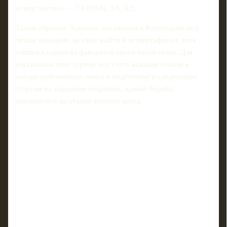
номер посева) — 7:6 (10:8), 3:6, 6:3.
Таким образом, Хачанов, посеянный в Роттердаме под
пятым номером, не смог выйти в четвертьфинал, хотя
считался одним из фаворитов своей части сетки. Для
россиянина этот турнир мог стать важным этапом в
наборе рейтинговых очков и подготовке к следующим
стартам на хардовом покрытии, однако борьба
завершилась на стадии второго круга.