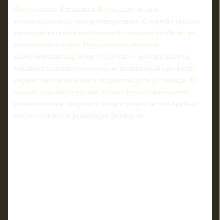
Выступление Хачанова в Роттердаме можно
охарактеризовать как противоречивое. С одной стороны,
он показал отрезки качественного тенниса, особенно во
втором сете матча с Мунаром, где уверенно
контролировал ход игры. С другой — нестабильность,
ошибки в ключевые моменты и проигранный тай-брейк
первой партии не позволили довести дело до победы. В
матчах подобного уровня именно реализация важных
очков и умение сохранять концентрацию на тай-брейках
часто становятся решающим фактором.