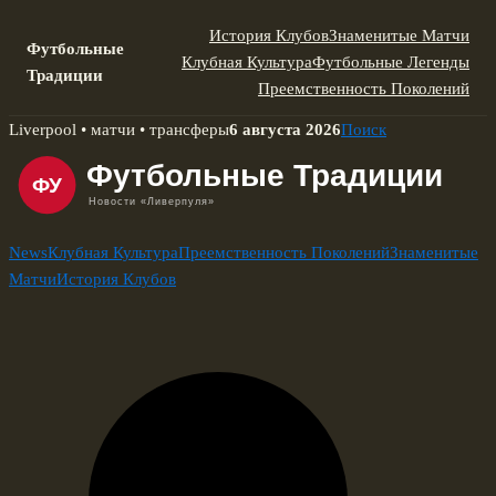
История Клубов
Знаменитые Матчи
Футбольные
Клубная Культура
Футбольные Легенды
Традиции
Преемственность Поколений
Skip
Liverpool • матчи • трансферы
6 августа 2026
Поиск
to
content
News
Клубная Культура
Преемственность Поколений
Знаменитые
Матчи
История Клубов