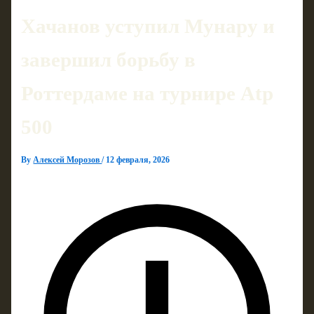
Хачанов уступил Мунару и
завершил борьбу в
Роттердаме на турнире Atp
500
By
Алексей Морозов
/
12 февраля, 2026