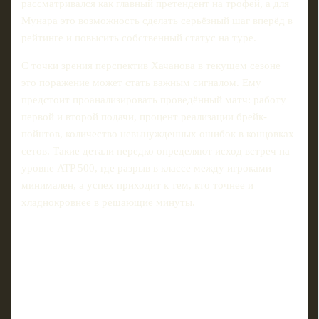
рассматривался как главный претендент на трофей, а для
Мунара это возможность сделать серьёзный шаг вперёд в
рейтинге и повысить собственный статус на туре.
С точки зрения перспектив Хачанова в текущем сезоне
это поражение может стать важным сигналом. Ему
предстоит проанализировать проведённый матч: работу
первой и второй подачи, процент реализации брейк-
пойнтов, количество невынужденных ошибок в концовках
сетов. Такие детали нередко определяют исход встреч на
уровне ATP 500, где разрыв в классе между игроками
минимален, а успех приходит к тем, кто точнее и
хладнокровнее в решающие минуты.