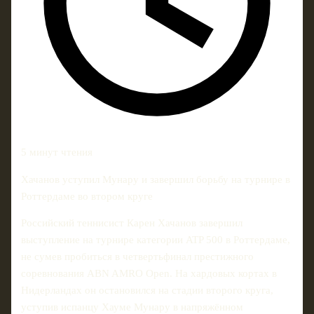
5 минут чтения
Хачанов уступил Мунару и завершил борьбу на турнире в
Роттердаме во втором круге
Российский теннисист Карен Хачанов завершил
выступление на турнире категории ATP 500 в Роттердаме,
не сумев пробиться в четвертьфинал престижного
соревнования ABN AMRO Open. На хардовых кортах в
Нидерландах он остановился на стадии второго круга,
уступив испанцу Хауме Мунару в напряжённом