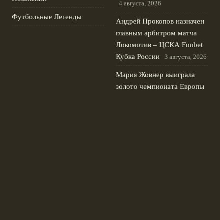
4 августа, 2026
Футбольные Легенды
Андрей Прокопов назначен
главным арбитром матча
Локомотив – ЦСКА Fonbet
Кубка России
3 августа, 2026
Мария Жовнер выиграла
золото чемпионата Европы
по академической гребле в
одиночке
2 августа, 2026
Новиков и Самсонова
первыми на велогонке
Спартакиады народов
России 2024
1 августа, 2026
© 2026 Футбольные Традиции
Новости «Ливерпуля»