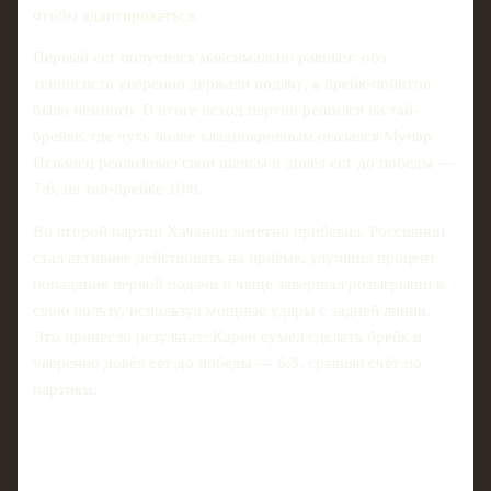
чтобы адаптироваться.
Первый сет получился максимально равным: оба
теннисиста уверенно держали подачу, а брейк-пойнтов
было немного. В итоге исход партии решился на тай-
брейке, где чуть более хладнокровным оказался Мунар.
Испанец реализовал свои шансы и довёл сет до победы —
7:6, на тай-брейке 10:8.
Во второй партии Хачанов заметно прибавил. Россиянин
стал активнее действовать на приёме, улучшил процент
попадания первой подачи и чаще завершал розыгрыши в
свою пользу, используя мощные удары с задней линии.
Это принесло результат: Карен сумел сделать брейк и
уверенно довёл сет до победы — 6:3, сравняв счёт по
партиям.