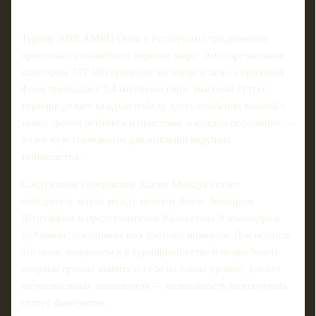
Турнир ABN AMRO Open в Роттердаме традиционно
привлекает сильнейших игроков мира. Это соревнование
категории ATP 500 проходит на харде в зале, а призовой
фонд превышает 2,4 миллиона евро. Высокий статус
турнира делает каждую победу здесь особенно важной с
точки зрения рейтинга и престижа, а каждое поражение —
более чувствительным для амбиций ведущих
теннисистов.
Следующим соперником Хауме Мунара станет
победитель матча между немцем Яном-Леннаром
Штруффом и представителем Казахстана Александром
Бубликом, посеянным под третьим номером. Для испанца
это шанс закрепиться в турнирной сетке и попробовать
впервые громко заявить о себе на таком уровне, для его
потенциальных оппонентов — возможность подтвердить
статус фаворитов.