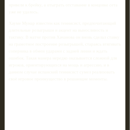
привели к брейку, а отыграть отставание в концовке сета
уже не удалось.
Хауме Мунар известен как теннисист, предпочитающий
длительные розыгрыши и акцент на выносливость и
тактику. В матче против Хачанова он вновь сделал ставку
на грамотное построение розыгрышей, стараясь втягивать
соперника в обмен ударами с задней линии и ждать
ошибок. Такая манера нередко оказывается сложной для
игроков, ориентирующихся на мощь и агрессию, и в
данном случае испанский теннисист сумел реализовать
своё игровое преимущество в решающие моменты.