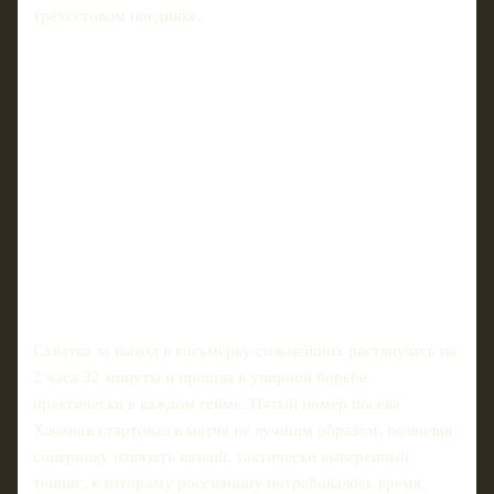
трёхсетовом поединке.
Схватка за выход в восьмёрку сильнейших растянулась на
2 часа 32 минуты и прошла в упорной борьбе
практически в каждом гейме. Пятый номер посева
Хачанов стартовал в матче не лучшим образом, позволив
сопернику навязать вязкий, тактически выверенный
теннис, к которому россиянину потребовалось время,