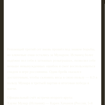
Решающий третий сет вновь прошёл под знаком борьбы,
но ключевые очки остались за Мунаром. Испанец более
надёжно вел себя в затяжных розыгрышах, позволял себе
меньше невынужденных ошибок и смог воспользоваться
спадом в игре россиянина. Один брейк оказался
достаточным, чтобы склонить весы в свою пользу — 6:3 в
пользу Мунара в третьей партии и итоговая победа в
матче.
Официальный счёт встречи второго круга:
Хауме Мунар (Испания) — Карен Хачанов (Россия, 5-й