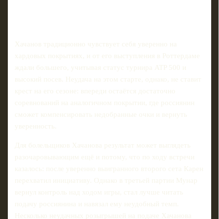
Хачанов традиционно чувствует себя уверенно на
хардовых покрытиях, и от его выступления в Роттердаме
ждали большего, учитывая статус турнира ATP 500 и
высокий посев. Неудача на этом старте, однако, не ставит
крест на его сезоне: впереди остаётся достаточно
соревнований на аналогичном покрытии, где россиянин
сможет компенсировать недобранные очки и вернуть
уверенность.
Для болельщиков Хачанова результат может выглядеть
разочаровывающим ещё и потому, что по ходу встречи
казалось: после уверенно выигранного второго сета Карен
перехватил инициативу. Однако в третьей партии Мунар
вернул контроль над ходом игры, стал лучше читать
подачу россиянина и навязал ему неудобный темп.
Несколько неудачных розыгрышей на подаче Хачанова