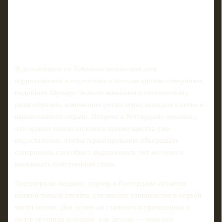
В дальнейшем от Хачанова можно ожидать
корректировок в подготовке к матчам против соперников,
подобных Мунару: больше внимания к тактическому
разнообразию, изменению ритма игры, выходам к сетке и
вариативности подачи. Встреча в Роттердаме показала,
что одного только силового преимущества уже
недостаточно, чтобы гарантированно обыгрывать
соперников, способных выдерживать тот же темп и
навязывать собственный стиль.
Несмотря на неудачу, турнир в Роттердаме остаётся
важной точкой отсчёта для многих теннисистов в первой
части сезона. Для одних он становится трамплином к
более крупным победам, для других — поводом