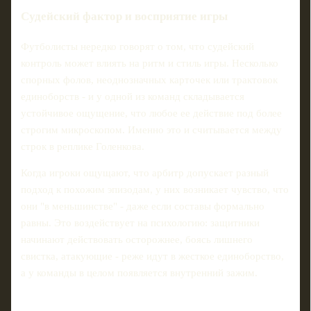
Судейский фактор и восприятие игры
Футболисты нередко говорят о том, что судейский
контроль может влиять на ритм и стиль игры. Несколько
спорных фолов, неоднозначных карточек или трактовок
единоборств - и у одной из команд складывается
устойчивое ощущение, что любое ее действие под более
строгим микроскопом. Именно это и считывается между
строк в реплике Голенкова.
Когда игроки ощущают, что арбитр допускает разный
подход к похожим эпизодам, у них возникает чувство, что
они "в меньшинстве" - даже если составы формально
равны. Это воздействует на психологию: защитники
начинают действовать осторожнее, боясь лишнего
свистка, атакующие - реже идут в жесткое единоборство,
а у команды в целом появляется внутренний зажим.