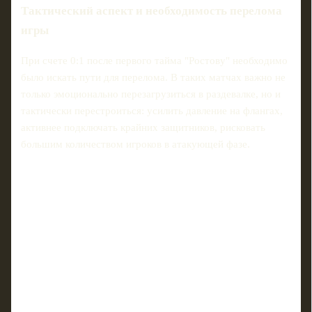
Тактический аспект и необходимость перелома
игры
При счете 0:1 после первого тайма "Ростову" необходимо
было искать пути для перелома. В таких матчах важно не
только эмоционально перезагрузиться в раздевалке, но и
тактически перестроиться: усилить давление на флангах,
активнее подключать крайних защитников, рисковать
большим количеством игроков в атакующей фазе.