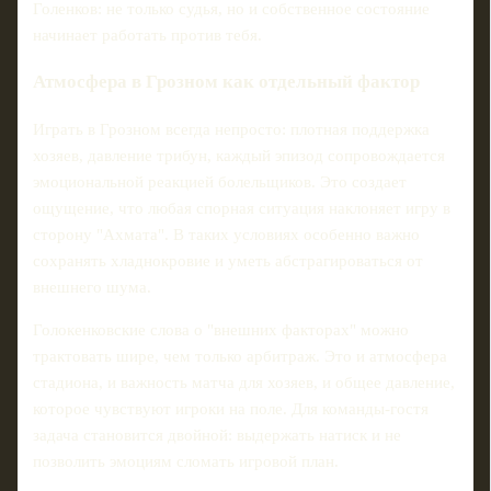
Голенков: не только судья, но и собственное состояние
начинает работать против тебя.
Атмосфера в Грозном как отдельный фактор
Играть в Грозном всегда непросто: плотная поддержка
хозяев, давление трибун, каждый эпизод сопровождается
эмоциональной реакцией болельщиков. Это создает
ощущение, что любая спорная ситуация наклоняет игру в
сторону "Ахмата". В таких условиях особенно важно
сохранять хладнокровие и уметь абстрагироваться от
внешнего шума.
Голокенковские слова о "внешних факторах" можно
трактовать шире, чем только арбитраж. Это и атмосфера
стадиона, и важность матча для хозяев, и общее давление,
которое чувствуют игроки на поле. Для команды-гостя
задача становится двойной: выдержать натиск и не
позволить эмоциям сломать игровой план.