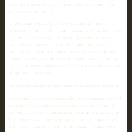
будут растиражированы, но в горячем матче все равно
идет на резкую оценку.
Такие реплики часто работают и на внутреннюю
аудиторию - болельщиков своей команды. Фанаты, слыша
от лидера, что "команда борется против всего и всех",
сильнее сплачиваются, эмоциональнее поддерживают
клуб. Но существует и обратная сторона: любая резкая
фраза по поводу судейства может аукнуться в следующих
турах дополнительным вниманием к игроку и его манере
общения с арбитрами.
Телетрансляция и внимание к каждому эпизоду
Игра транслируется в прямом эфире на телеканале МАТЧ
ПРЕМЬЕР, что делает каждый жест, каждую мимику и
реплику футболистов видимыми для широкой аудитории.
В условиях тотальной медиапрозрачности спортсменам
все труднее скрывать свои эмоции: камеры фиксируют