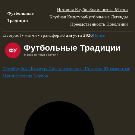
История Клубов
Знаменитые Матчи
Футбольные
Клубная Культура
Футбольные Легенды
Традиции
Преемственность Поколений
Skip
Liverpool • матчи • трансферы
6 августа 2026
Поиск
to
content
News
Клубная Культура
Преемственность Поколений
Знаменитые
Матчи
История Клубов