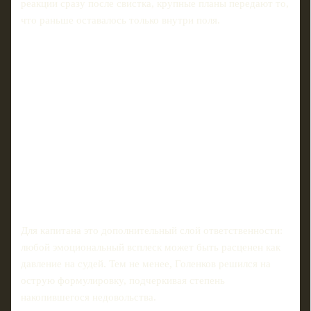
реакции сразу после свистка, крупные планы передают то,
что раньше оставалось только внутри поля.
Для капитана это дополнительный слой ответственности:
любой эмоциональный всплеск может быть расценен как
давление на судей. Тем не менее, Голенков решился на
острую формулировку, подчеркивая степень
накопившегося недовольства.