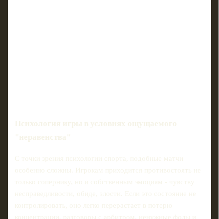
Психология игры в условиях ощущаемого
"неравенства"
С точки зрения психологии спорта, подобные матчи
особенно сложны. Игрокам приходится противостоять не
только сопернику, но и собственным эмоциям - чувству
несправедливости, обиде, злости. Если это состояние не
контролировать, оно легко перерастает в потерю
концентрации, разговоры с арбитром, ненужные фолы и