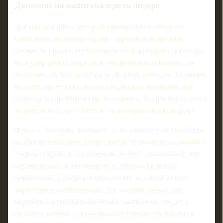
Давление на капитана и роль лидера
Для нападающего, который одновременно является
капитаном, подобные матчи - серьезное испытание.
Нужно не просто отрабатывать свой функционал в атаке,
но и удерживать команду в эмоциональном балансе, не
позволять ей "поплыть" из-за спорных эпизодов. Голенков,
по сути, выступил голосом раздевалки, обозначив, как
команда воспринимает происходящее, но при этом сделал
акцент на том, что "Ростов" не намерен опускать руки.
Фраза о "внешних факторах" ясно намекает на судейство
и общую атмосферу вокруг матча. Однако продолжение -
"будем стараться, несмотря ни на что" - показывает, что
внутри команды доминирует установка не искать
оправданий, а пытаться переломить ход игры за счет
характера и концентрации. Это важный сигнал для
партнеров и тренерского штаба: капитан не уходит в
позицию жертвы, а подчеркивает готовность бороться.