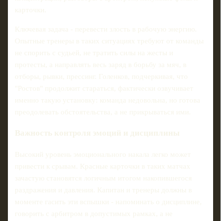
карточки.
Ключевая задача - перевести злость в рабочую энергию.
Опытные тренеры в таких ситуациях требуют от команды
не спорить с судьей, не тратить силы на жесты и
протесты, а направлять весь заряд в борьбу за мяч, в
отборы, рывки, прессинг. Голенков, подчеркивая, что
"Ростов" продолжит стараться, фактически озвучивает
именно такую установку: команда недовольна, но готова
преодолевать обстоятельства, а не прикрываться ими.
Важность контроля эмоций и дисциплины
Высокий уровень эмоционального накала легко может
привести к срывам. Красные карточки в таких матчах
зачастую становятся логичным итогом накопившегося
раздражения и давления. Капитан и тренеры должны в
моменте гасить эти вспышки - напоминать о дисциплине,
говорить с арбитром в допустимых рамках, а не