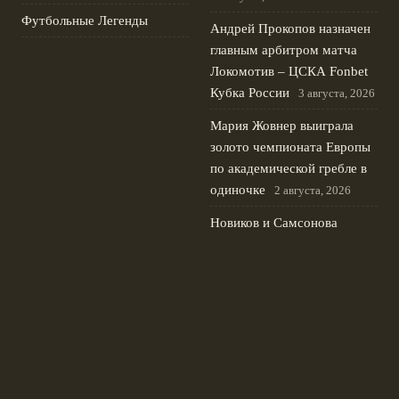
Футбольные Легенды
Андрей Прокопов назначен
главным арбитром матча
Локомотив – ЦСКА Fonbet
Кубка России
3 августа, 2026
Мария Жовнер выиграла
золото чемпионата Европы
по академической гребле в
одиночке
2 августа, 2026
Новиков и Самсонова
первыми на велогонке
Спартакиады народов
России 2024
1 августа, 2026
© 2026 Футбольные Традиции
Новости «Ливерпуля»