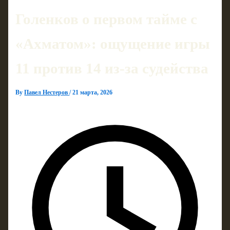
Голенков о первом тайме с
«Ахматом»: ощущение игры
11 против 14 из-за судейства
By
Павел Нестеров
/
21 марта, 2026