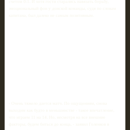
счетом 0:1. И хотя гости старались навязать борьбу,
эмоциональный фон у донской команды, судя по словам
капитана, был далеко не самым позитивным.
- Очень тяжело дается матч. По ощущениям, снова
выходим как будто в меньшинстве - такое впечатление,
что играем 11 на 14. Но, несмотря на все внешние
факторы, будем биться до конца, - заявил Голенков в