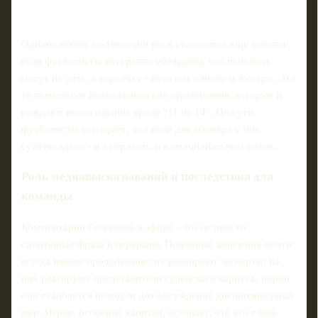
Однако любой тактический риск становится еще опаснее,
если футболисты внутренне убеждены, что пенальти
могут не дать, а карточку - показать слишком быстро. Это
те невидимые психологические ограничения, которые и
рождают высказывания вроде "11 на 14". По сути,
футболисты ощущают, что поле для маневра у них
сужено вдвое - и в игровом, и в эмоциональном плане.
Роль медиавысказываний и последствия для
команды
Комментарий Голенкова в эфире - это не просто
спонтанная фраза в перерыве. Подобные заявления почти
всегда имеют продолжение: их разбирают эксперты, на
них реагируют представители судейского корпуса, порой
они становятся поводом для обсуждения дисциплинарных
мер. Игрок, особенно капитан, осознает, что его слова