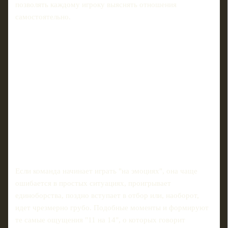
позволять каждому игроку выяснять отношения
самостоятельно.
Если команда начинает играть "на эмоциях", она чаще
ошибается в простых ситуациях, проигрывает
единоборства, поздно вступает в отбор или, наоборот,
идет чрезмерно грубо. Подобные моменты и формируют
те самые ощущения "11 на 14", о которых говорит