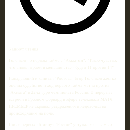
6 минут чтения
Голенков - о первом тайме с "Ахматом": "Такое чувство,
что вновь играем в меньшинстве - будто 11 против 14"
Нападающий и капитан "Ростова" Егор Голенков жестко
оценил судейство и ход первого тайма матча против
"Ахмата" в 22‑м туре чемпионата России. В перерыве
встречи в Грозном форвард в эфире телеканала МАТЧ
ПРЕМЬЕР не скрывал раздражения и недовольства
происходящим на поле.
После первых 45 минут "Ростов" уступал хозяевам со