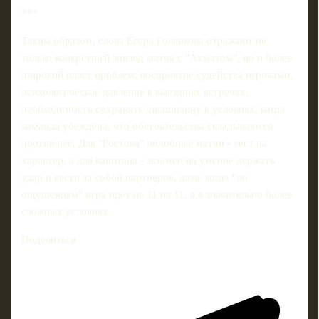
***
Таким образом, слова Егора Голенкова отражают не
только конкретный эпизод матча с "Ахматом", но и более
широкий пласт проблем: восприятие судейства игроками,
психологическое давление в выездных встречах,
необходимость сохранять дисциплину в условиях, когда
команда убеждена, что обстоятельства складываются
против нее. Для "Ростова" подобные матчи - тест на
характер, а для капитана - экзамен на умение держать
удар и вести за собой партнеров, даже когда "по
ощущениям" игра идет не 11 на 11, а в значительно более
сложных условиях.
Поделиться