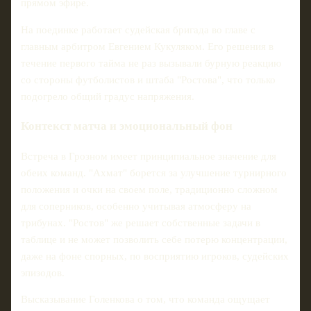
прямом эфире.
На поединке работает судейская бригада во главе с
главным арбитром Евгением Кукуляком. Его решения в
течение первого тайма не раз вызывали бурную реакцию
со стороны футболистов и штаба "Ростова", что только
подогрело общий градус напряжения.
Контекст матча и эмоциональный фон
Встреча в Грозном имеет принципиальное значение для
обеих команд. "Ахмат" борется за улучшение турнирного
положения и очки на своем поле, традиционно сложном
для соперников, особенно учитывая атмосферу на
трибунах. "Ростов" же решает собственные задачи в
таблице и не может позволить себе потерю концентрации,
даже на фоне спорных, по восприятию игроков, судейских
эпизодов.
Высказывание Голенкова о том, что команда ощущает