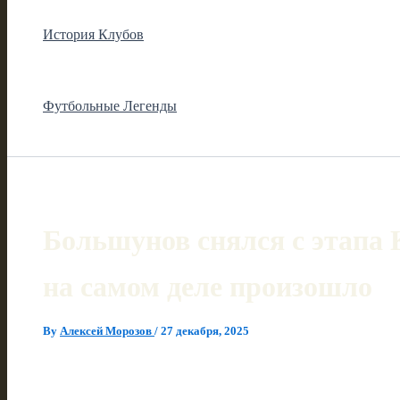
История Клубов
Футбольные Легенды
Большунов снялся с этапа 
на самом деле произошло
By
Алексей Морозов
/
27 декабря, 2025