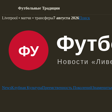
Футбольные Традиции
Skip
Liverpool • матчи • трансферы
7 августа 2026
Поиск
to
content
News
Клубная Культура
Преемственность Поколений
Знамениты