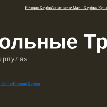
История Клубов
Знаменитые Матчи
Клубная Куль
е Матчи
История Клубов