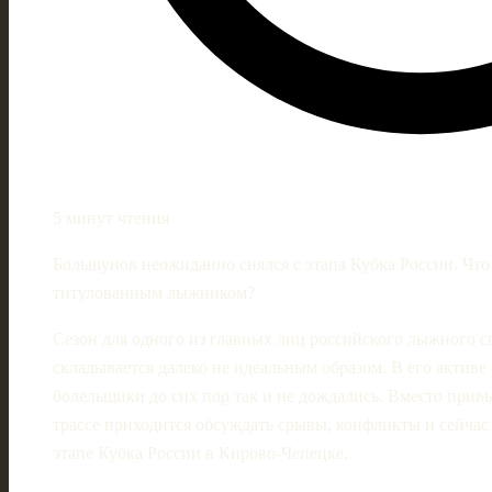
5 минут чтения
Большунов неожиданно снялся с этапа Кубка России. Что
титулованным лыжником?
Сезон для одного из главных лиц российского лыжного 
складывается далеко не идеальным образом. В его актив
болельщики до сих пор так и не дождались. Вместо при
трассе приходится обсуждать срывы, конфликты и сейчас
этапе Кубка России в Кирово-Чепецке.