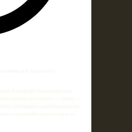
 на самом деле произошло с
спорта Александра Большунова пока
е есть подиумы, но главного — побед —
вычных разговоров о доминировании на
 уже — внезапный отказ от старта на