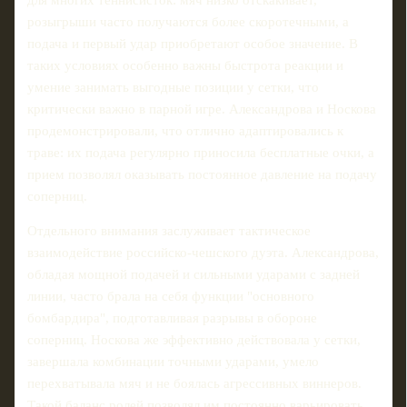
розыгрыши часто получаются более скоротечными, а
подача и первый удар приобретают особое значение. В
таких условиях особенно важны быстрота реакции и
умение занимать выгодные позиции у сетки, что
критически важно в парной игре. Александрoва и Носкова
продемонстрировали, что отлично адаптировались к
траве: их подача регулярно приносила бесплатные очки, а
прием позволял оказывать постоянное давление на подачу
соперниц.
Отдельного внимания заслуживает тактическое
взаимодействие российско-чешского дуэта. Александрова,
обладая мощной подачей и сильными ударами с задней
линии, часто брала на себя функции "основного
бомбардира", подготавливая разрывы в обороне
соперниц. Носкова же эффективно действовала у сетки,
завершала комбинации точными ударами, умело
перехватывала мяч и не боялась агрессивных виннеров.
Такой баланс ролей позволял им постоянно варьировать