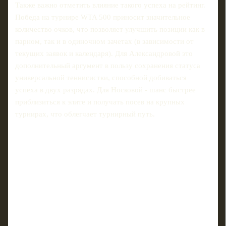
Также важно отметить влияние такого успеха на рейтинг.
Победа на турнире WTA 500 приносит значительное
количество очков, что позволяет улучшить позиции как в
парном, так и в одиночном зачетах (в зависимости от
текущих заявок и календаря). Для Александровой это
дополнительный аргумент в пользу сохранения статуса
универсальной теннисистки, способной добиваться
успеха в двух разрядах. Для Носковой - шанс быстрее
приблизиться к элите и получать посев на крупных
турнирах, что облегчает турнирный путь.