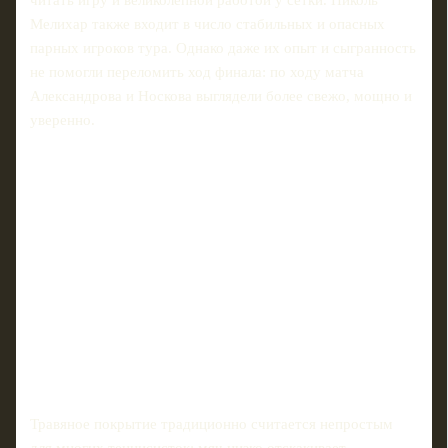
читать игру и великолепной работой у сетки. Николь
Мелихар также входит в число стабильных и опасных
парных игроков тура. Однако даже их опыт и сыгранность
не помогли переломить ход финала: по ходу матча
Александрова и Носкова выглядели более свежо, мощно и
уверенно.
Травяное покрытие традиционно считается непростым
для многих теннисисток: мяч низко отскакивает,