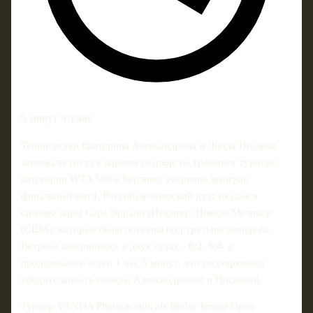
5 минут чтения
Теннисистки Екатерина Александрова и Линда Носкова
завоевали титул в парном разряде на травяном турнире
категории WTA 500 в Берлине, уверенно выиграв
финальный матч. Российско-чешский дуэт оказался
сильнее пары Сара Эррани (Италия) / Николь Мелихар
(США), которые были посеяны под третьим номером.
Встреча завершилась в двух сетах - 6:2, 6:4, а
продолжалась всего 1 час 5 минут, что подчеркивает
убедительность победы Александровой и Носковой.
Турнир VANDA Pharmaceuticals Berlin Tennis Open