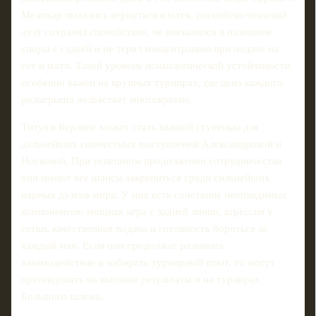
Мелихар пытались вернуться в матч, российско-чешский
дуэт сохранял спокойствие, не ввязывался в излишние
споры с судьёй и не терял концентрацию при подаче на
сет и матч. Такой уровень психологической устойчивости
особенно важен на крупных турнирах, где цена каждого
розыгрыша возрастает многократно.
Титул в Берлине может стать важной ступенью для
дальнейших совместных выступлений Александровой и
Носковой. При успешном продолжении сотрудничества
они имеют все шансы закрепиться среди сильнейших
парных дуэтов мира. У них есть сочетание необходимых
компонентов: мощная игра с задней линии, агрессия у
сетки, качественная подача и готовность бороться за
каждый мяч. Если они продолжат развивать
взаимодействие и набирать турнирный опыт, то могут
претендовать на высокие результаты и на турнирах
Большого шлема.