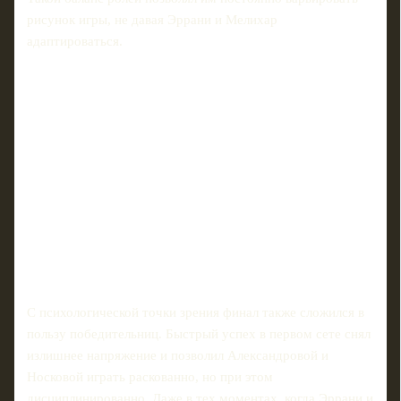
рисунок игры, не давая Эррани и Мелихар
адаптироваться.
С психологической точки зрения финал также сложился в
пользу победительниц. Быстрый успех в первом сете снял
излишнее напряжение и позволил Александровой и
Носковой играть раскованно, но при этом
дисциплинированно. Даже в тех моментах, когда Эррани и