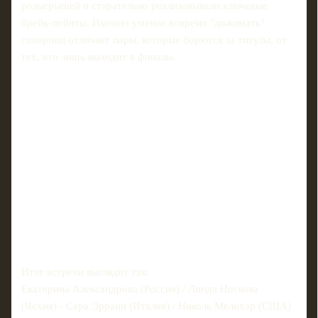
розыгрышей и старательно реализовывали ключевые
брейк-пойнты. Именно умение вовремя "дожимать"
соперниц отличает пары, которые борются за титулы, от
тех, кто лишь выходит в финалы.
Итог встречи выглядит так:
Екатерина Александрова (Россия) / Линда Носкова
(Чехия) - Сара Эррани (Италия) / Николь Мелихар (США)