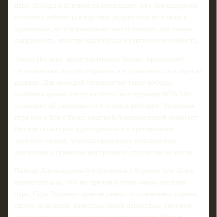
паре. Победа в Берлине подтверждает, что Александрова
способна добиваться высоких результатов не только в
одиночных, но и в командных выступлениях, где важны
сыгранность, чувство партнёрши и тактическая гибкость.
Линда Носкова, представляющая Чехию, продолжает
стремительно прогрессировать и в одиночном, и в парном
разряде. Для молодой теннисистки такие победы
особенно ценны: титул на статусном турнире WTA 500
добавляет ей уверенности и очков в рейтинге. Успешная
игра бок о бок с более опытной Александровой помогает
Носковой быстрее адаптироваться к требованиям
элитного уровня, учиться принимать решения под
давлением и грамотно выстраивать стратегию на матче.
Победа Александровой и Носковой в Берлине тем более
примечательна, что им противостояла очень опытная
пара. Сара Эррани - одна из самых титулованных парниц
своего поколения, известная своей цепкостью, умением