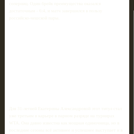
соперниц. Один брейк преимущества оказался
достаточным - 6:4, и матч завершился в пользу
российско-чешской пары.
Для 31‑летней Екатерины Александровой этот титул стал
уже третьим в карьере в парном разряде на турнирах
WTA. Она давно известна как мощная одиночница, но в
последние сезоны всё активнее и успешнее выступает и в