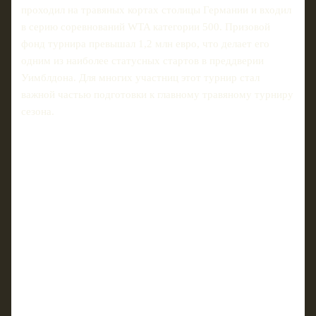
проходил на травяных кортах столицы Германии и входил
в серию соревнований WTA категории 500. Призовой
фонд турнира превышал 1,2 млн евро, что делает его
одним из наиболее статусных стартов в преддверии
Уимблдона. Для многих участниц этот турнир стал
важной частью подготовки к главному травяному турниру
сезона.