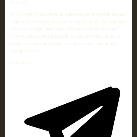
- 6:2, 6:4.
Этот результат закрепил за Александровой третий парный
трофей WTA в карьере и стал очередным подтверждением
того, что на травяных кортах Берлина сформировался
потенциально очень опасный и перспективный дуэт, за
которым стоит внимательно следить в последующих
турнирах сезона.
Поделиться