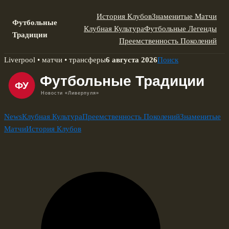
История Клубов
Знаменитые Матчи
Футбольные
Клубная Культура
Футбольные Легенды
Традиции
Преемственность Поколений
Skip
Liverpool • матчи • трансферы
6 августа 2026
Поиск
to
content
News
Клубная Культура
Преемственность Поколений
Знаменитые
Матчи
История Клубов