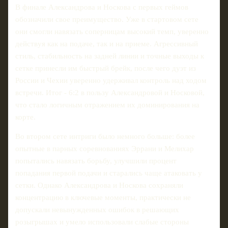
В финале Александрова и Носкова с первых геймов
обозначили свое преимущество. Уже в стартовом сете
они смогли навязать соперницам высокий темп, уверенно
действуя как на подаче, так и на приеме. Агрессивный
стиль, стабильность на задней линии и точные выходы к
сетке принесли им быстрый брейк, после чего дуэт из
России и Чехии уверенно удерживал контроль над ходом
встречи. Итог - 6:2 в пользу Александровой и Носковой,
что стало логичным отражением их доминирования на
корте.
Во втором сете интриги было немного больше: более
опытные в парных соревнованиях Эррани и Мелихар
попытались навязать борьбу, улучшили процент
попадания первой подачи и старались чаще атаковать у
сетки. Однако Александрова и Носкова сохраняли
концентрацию в ключевые моменты, практически не
допускали невынужденных ошибок в решающих
розыгрышах и умело использовали слабые стороны