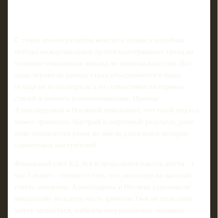
С точки зрения развития женского тенниса подобные
победы международных дуэтов подчёркивают тренд на
усиление смешанных команд по национальностям. Всё
чаще игроки из разных стран объединяются в пары,
исходя не из паспортов, а из совместимости игровых
стилей и личного взаимопонимания. Пример
Александровой и Носковой показывает, что такой подход
может приносить быстрый и ощутимый результат, даже
если теннисистки ранее не имели длительной истории
совместных выступлений.
Финальный счёт 6:2, 6:4 и продолжительность матча - 1
час 5 минут - говорят о том, что, несмотря на высокий
статус соперниц, Александрова и Носкова удерживали
инициативу большую часть времени. Они не позволили
матчу затянуться, избегали изнурительных затяжных