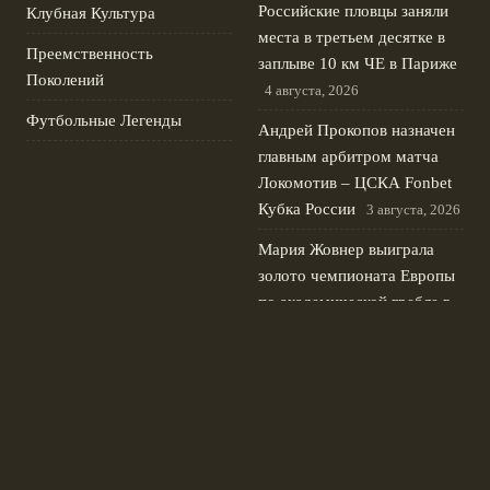
Российские пловцы заняли
Клубная Культура
места в третьем десятке в
Преемственность
заплыве 10 км ЧЕ в Париже
Поколений
4 августа, 2026
Футбольные Легенды
Андрей Прокопов назначен
главным арбитром матча
Локомотив – ЦСКА Fonbet
Кубка России
3 августа, 2026
Мария Жовнер выиграла
золото чемпионата Европы
по академической гребле в
одиночке
2 августа, 2026
Новиков и Самсонова
первыми на велогонке
Спартакиады народов
России 2024
1 августа, 2026