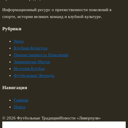
Информационный ресурс о преемственности поколений в
спорте, истории великих команд и клубной культуре.
Рубрики
News
Клубная Культура
Преемственность Поколений
Знаменитые Матчи
История Клубов
Футбольные Легенды
Навигация
Главная
Поиск
© 2026 Футбольные Традиции
Новости «Ливерпуля»