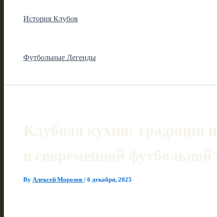
История Клубов
Футбольные Легенды
Клубная кухня: традиции 
в современной футбольной
By
Алексей Морозов
/
6 декабря, 2025