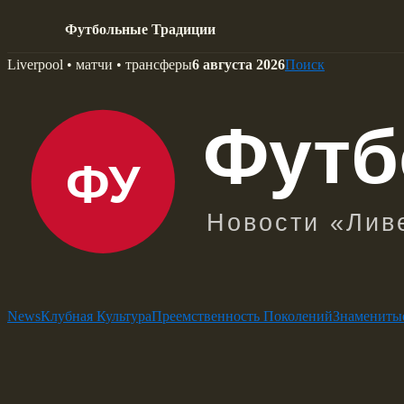
Футбольные Традиции
Skip
Liverpool • матчи • трансферы
6 августа 2026
Поиск
to
content
News
Клубная Культура
Преемственность Поколений
Знамениты