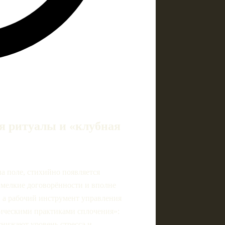
я ритуалы и «клубная
на поле, стихийно появляется
, мелкие договорённости и вполне
, а рабочий инструмент управления
ическими практиками сплочения»:
снижают уровень стресса и