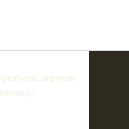
и ритуалы игроков
 команде