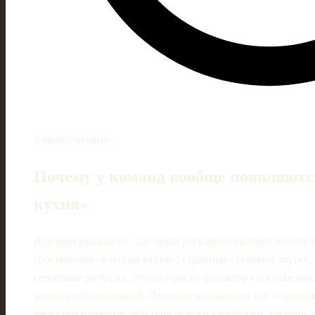
9 минут чтения
Почему у команд вообще появляютс
кухня»
В любой раздевалке, где люди регулярно выходят вместе 
собственная «клубная кухня»: странные суеверия, шутки
серьёзные ритуалы. Это не просто фольклор спортсменов
командной динамикой. Психологи называют это «символ
через повторяемые действия игроки калибруют доверие, 